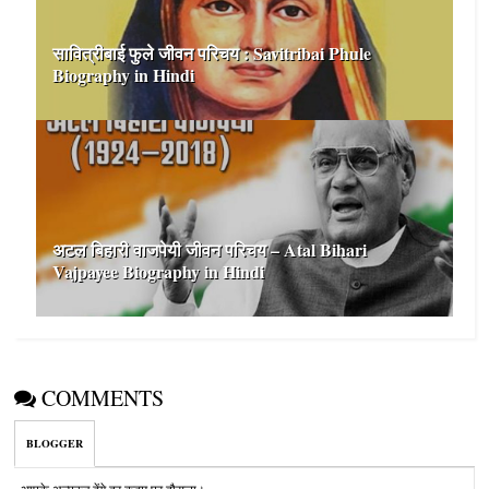
सावित्रीबाई फुले जीवन परिचय : Savitribai Phule
Biography in Hindi
अटल बिहारी वाजपेयी जीवन परिचय – Atal Bihari
Vajpayee Biography in Hindi
COMMENTS
BLOGGER
आपके अल्‍फ़ाज़ देंगे हर क़दम पर हौसला।