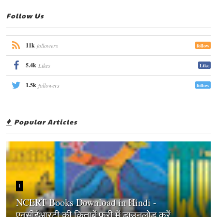
Follow Us
11k
followers
follow
5.4k
Likes
Like
1.5k
followers
follow
Popular Articles
1
NCERT Books Download in Hindi -
एनसीईआरटी की किताबें फ्री में डाउनलोड करें