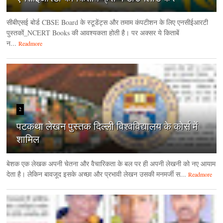
सीबीएसई बोर्ड CBSE Board के स्टूडेंट्स और तमाम कंपटीशन के लिए एनसीईआरटी
पुस्तकों_NCERT Books की आवश्यकता होती है। पर अक्सर ये किताबें
न...
Readmore
2
पटकथा लेखन पुस्तक दिल्ली विश्वविद्यालय के कोर्स में
शामिल
बेशक एक लेखक अपनी चेतना और वैचारिकता के बल पर ही अपनी लेखनी को नए आयाम
देता है। लेकिन बावजूद इसके अच्छा और प्रभावी लेखन उसकी मनमर्जी स...
Readmore