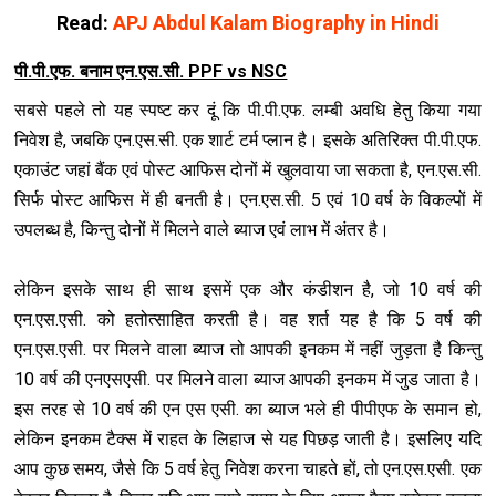
Read:
APJ Abdul Kalam Biography in Hindi
पी.पी.एफ. बनाम एन.एस.सी. PPF vs NSC
सबसे पहले तो यह स्‍पष्‍ट कर दूं कि पी.पी.एफ. लम्‍बी अवधि हेतु किया गया
निवेश है, जबकि एन.एस.सी. एक शार्ट टर्म प्‍लान है। इसके अतिरिक्‍त पी.पी.एफ.
एकाउंट जहां बैंक एवं पोस्‍ट आफिस दोनों में खुलवाया जा सकता है, एन.एस.सी.
सिर्फ पोस्‍ट आफिस में ही बनती है। एन.एस.सी. 5 एवं 10 वर्ष के विकल्‍पों में
उपलब्‍ध है, किन्‍तु दोनों में मिलने वाले ब्‍याज एवं लाभ में अंतर है।
लेकिन इसके साथ ही साथ इसमें एक और कंडीशन है, जो 10 वर्ष की
एन.एस.एसी. को हतोत्‍साहित करती है। वह शर्त यह है कि 5 वर्ष की
एन.एस.एसी. पर मिलने वाला ब्‍याज तो आपकी इनकम में नहीं जुड़ता है किन्‍तु
10 वर्ष की एनएसएसी. पर मिलने वाला ब्‍याज आपकी इनकम में जुड जाता है।
इस तरह से 10 वर्ष की एन एस एसी. का ब्‍याज भले ही पीपीएफ के समान हो,
लेकिन इनकम टैक्‍स में राहत के लिहाज से यह पिछड़ जाती है। इसलिए यदि
आप कुछ समय, जैसे कि 5 वर्ष हेतु निवेश करना चाहते हों, तो एन.एस.एसी. एक