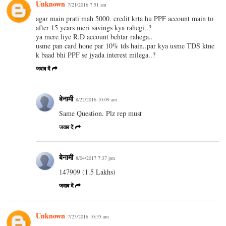
Unknown
7/21/2016 7:51 am
agar main prati mah 5000. credit krta hu PPF account main to
after 15 years meri savings kya rahegi..?
ya mere liye R.D account behtar rahega..
usme pan card hone par 10% tds hain..par kya usme TDS ktne
k baad bhi PPF se jyada interest milega..?
जवाब दें
बेनामी
8/22/2016 10:09 am
Same Question. Plz rep must
जवाब दें
बेनामी
8/04/2017 7:37 pm
147909 (1.5 Lakhs)
जवाब दें
Unknown
7/23/2016 10:35 am