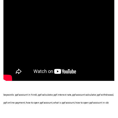
keywords: ppf account in hindi, ppf calculator, ppf interest rate, ppf account calculator, ppf withdrawal,
ppf online payment, how to open ppf account, what is ppf account, how to open ppf account in sbi