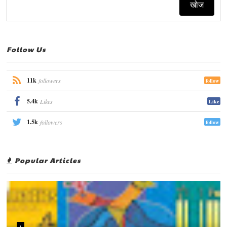
Follow Us
11k
followers
follow
5.4k
Likes
Like
1.5k
followers
follow
Popular Articles
1