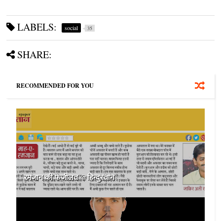
LABELS:
social
35
SHARE:
RECOMMENDED FOR YOU
रमजान की फजीलत @हिन्दुस्तान