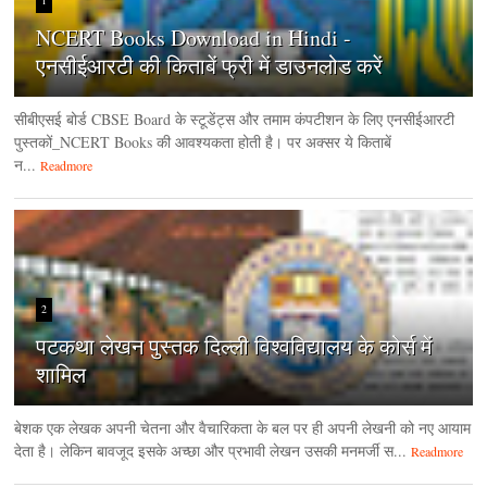
NCERT Books Download in Hindi -
एनसीईआरटी की किताबें फ्री में डाउनलोड करें
सीबीएसई बोर्ड CBSE Board के स्टूडेंट्स और तमाम कंपटीशन के लिए एनसीईआरटी
पुस्तकों_NCERT Books की आवश्यकता होती है। पर अक्सर ये किताबें
न...
Readmore
2
पटकथा लेखन पुस्तक दिल्ली विश्वविद्यालय के कोर्स में
शामिल
बेशक एक लेखक अपनी चेतना और वैचारिकता के बल पर ही अपनी लेखनी को नए आयाम
देता है। लेकिन बावजूद इसके अच्छा और प्रभावी लेखन उसकी मनमर्जी स...
Readmore