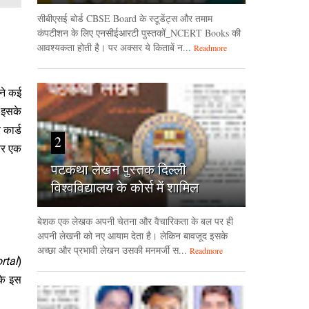
सीबीएसई बोर्ड CBSE Board के स्टूडेंट्स और तमाम
कंपटीशन के लिए एनसीईआरटी पुस्तकों_NCERT Books की
आवश्यकता होती है। पर अक्सर ये किताबें न...
Readmore
ने कई
न इसके
 कार्ड
2
 और एक
पटकथा लेखन पुस्तक दिल्ली
विश्वविद्यालय के कोर्स में शामिल
बेशक एक लेखक अपनी चेतना और वैचारिकता के बल पर ही
अपनी लेखनी को नए आयाम देता है। लेकिन बावजूद इसके
अच्छा और प्रभावी लेखन उसकी मनमर्जी स...
Readmore
rtal
)
कि इस