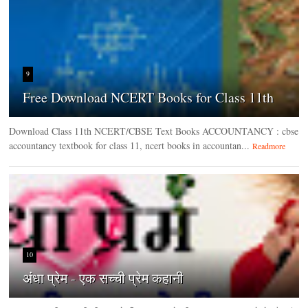
9
Free Download NCERT Books for Class 11th
Download Class 11th NCERT/CBSE Text Books ACCOUNTANCY : cbse
accountancy textbook for class 11, ncert books in accountan...
Readmore
10
अंधा प्रेम - एक सच्ची प्रेम कहानी