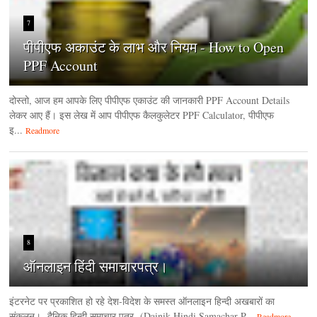
7
पीपीएफ अकाउंट के लाभ और नियम - How to Open
PPF Account
दोस्तो, आज हम आपके लिए पीपीएफ एकाउंट की जानकारी PPF Account Details
लेकर आए हैं। इस लेख में आप पीपीएफ कैलकुलेटर PPF Calculator, पीपीएफ
इ...
Readmore
8
ऑनलाइन हिंदी समाचारपत्र।
इंटरनेट पर प्रकाशित हो रहे देश-विदेश के समस्त ऑनलाइन हिन्दी अखबारों का
संकलन। दैनिक हिन्‍दी समाचार पत्र (Dainik Hindi Samachar P...
Readmore