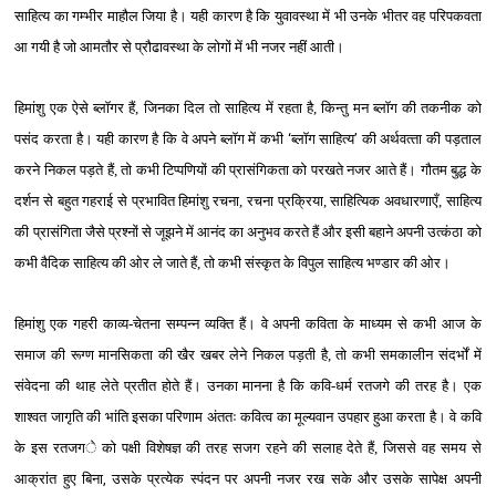
साहित्‍य का गम्‍भीर माहौल जिया है। यही कारण है कि युवावस्‍था में भी उनके भीतर वह परिपकवता
आ गयी है जो आमतौर से प्रौढावस्‍था के लोगों में भी नजर नहीं आती।
हिमांशु एक ऐसे ब्‍लॉगर हैं, जिनका दिल तो साहित्‍य में रहता है, किन्‍तु मन ब्‍लॉग की तकनीक को
पसंद करता है। यही कारण है कि वे अपने ब्‍लॉग में कभी
‘
ब्‍लॉग साहित्‍य
’
की अर्थवत्‍ता की पड़ताल
करने निकल पड़ते हैं, तो कभी टिप्‍पणियों की प्रासंगिकता को परखते नजर आते हैं। गौतम बुद्ध के
दर्शन से बहुत गहराई से प्रभावित हिमांशु रचना, रचना प्रक्रिया, साहित्यिक अवधारणाएँ, साहित्‍य
की प्रासंगिता जैसे प्रश्‍नों से जूझने में आनंद का अनुभव करते हैं और इसी बहाने अपनी उत्‍कंठा को
कभी वैदिक साहित्‍य की ओर ले जाते हैं, तो कभी संस्‍कृत के विपुल साहित्‍य भण्‍डार की ओर।
हिमांशु एक गहरी काव्‍य-चेतना सम्‍पन्‍न व्‍यक्ति हैं। वे अपनी कविता के माध्‍यम से कभी आज के
समाज की रूग्‍ण मानसिकता की खैर खबर लेने निकल पड़ती है, तो कभी समकालीन संदर्भों में
संवेदना की थाह लेते प्रतीत होते हैं। उनका मानना है कि
कवि-धर्म रतजगे की तरह है
।
एक
शाश्वत जागृति की भांति
इ
सका परिणाम अंततः
कवित्व का मूल्यवान उपहार हुआ करता है।
वे कवि
के इस
रतजग
े को
पक्षी विशेषज्ञ की
तरह
सजग
र‍हने की सलाह देते हैं, जिससे वह
समय से
आक्रांत हुए बिना
,
उस
के प्रत्येक स्पंदन पर
अपनी
नजर रख
सके और उसके सापेक्ष अपनी