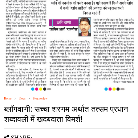
Home
blogs
blog-review
ब्‍लॉगवाणी: सच्‍चा शरणम अर्थात तत्‍सम प्रधान
शब्‍दावली में खदबदाता विमर्श!
SHARE: