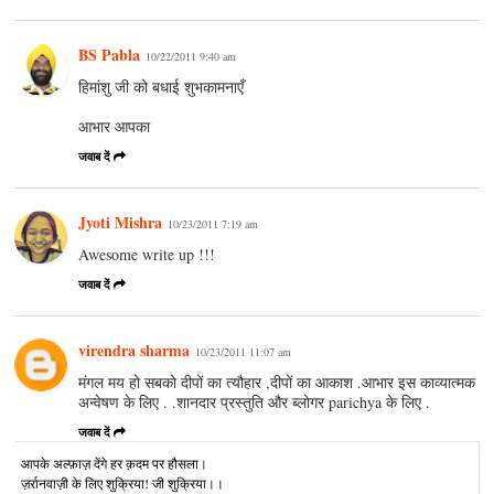
BS Pabla
10/22/2011 9:40 am
हिमांशु जी को बधाई शुभकामनाएँ
आभार आपका
जवाब दें
Jyoti Mishra
10/23/2011 7:19 am
Awesome write up !!!
जवाब दें
virendra sharma
10/23/2011 11:07 am
मंगल मय हो सबको दीपों का त्यौहार ,दीपों का आकाश .आभार इस काव्यात्मक
अन्वेषण के लिए . .शानदार प्रस्तुति और ब्लोगर parichya के लिए .
जवाब दें
आपके अल्‍फ़ाज़ देंगे हर क़दम पर हौसला।
ज़र्रानवाज़ी के लिए शुक्रिया! जी शुक्रिया।।