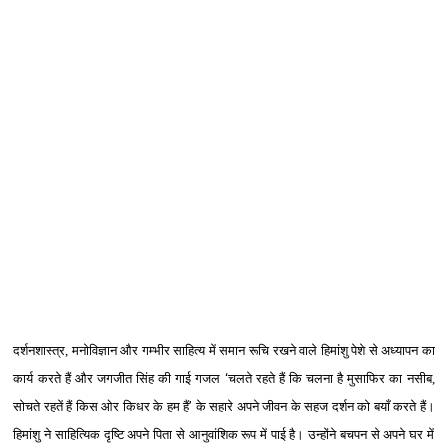
दर्शनशास्‍त्र, मनोविज्ञान और गम्‍भीर साहित्‍य में समान रूचि रखने वाले हिमांशु पेशे से अध्‍यापन का
कार्य करते हैं और जग
जी
त सिंह की गाई गजल
‘
चलते
रहते हैं
कि चलना
है मुसाफिर का नसीब
,
सोचते
रहतें
हैं
किस
ओर किधर
के
हम हैं
’
के सहारे अपने जीवन के सहज दर्शन को बयाँ क
र
ते हैं।
हिमांशु ने साहित्यिक दृष्टि अपने पिता से आनुवांशिक रूप में पाई है। उन्‍होंने बचपन से अपने घर में