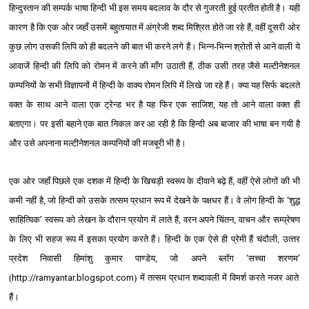
हिन्‍दुस्‍तान की सम्‍पर्क भाषा हिन्‍दी भी इस समय बदलाव के दौर से गुजरती हुई प्रतीत होती है। यही
कारण है कि एक ओर जहाँ उसमें बहुतायात में अंग्रेजी शब्‍द मिश्रित होते जा रहे हैं, वहीं दूसरी ओर
कुछ लोग उसकी लिपि को ही बदलने की बात भी करने लगे हैं। भिन्‍न-भिन्‍न श्रोतों से आने वाली ये
आवाजें हिन्‍दी की लिपि को रोमन में करने की माँग उठाती हैं, ठीक उसी तरह जैसे मल्‍टीनेशनल
कम्‍पनियों के सभी विज्ञापनों में हिन्‍दी के वाक्‍य रोमन लिपि में लिखे जा रहे हैं। क्‍या यह सिर्फ बदलते
वक्‍त के साथ आने वाला एक ट्रेन्‍ड भर है यह फिर एक साजिश, यह तो आने वाला वक्‍त ही
बताएगा। पर इसी बहाने एक बात निकल कर आ रही है कि हिन्‍दी अब बाजार की भाषा बन गयी है
और उसे अपनाना मल्‍टीनेशनल कम्‍पनियों की मजबूरी भी है।
एक ओर जहाँ पिछले एक दशक में हिन्‍दी के खिचड़ी स्‍वरूप के दीवाने बढ़े हैं, वहीं ऐसे लोगों की भी
कमी नहीं है, जो हिन्‍दी को उसके तत्‍सम प्रधान रूप में देखने के पक्षधर हैं। वे लोग हिन्‍दी के
‘
शुद्ध
साहित्यिक
’
स्‍वरूप को लेखन के दौरान प्रयोग में लाते हैं, वरन अपने चिंतन, वाचन और सम्‍प्रेषण
के लिए भी सहज रूप में इसका प्रयोग करते हैं। हिन्‍दी के एक ऐसे ही प्रेमी हैं चंदौली, उत्‍तर
प्रदेश निवासी हिमांशु कुमार पाण्‍डेय, जो अपने ब्‍लॉग
‘
सच्‍चा शरणम
’
(
http://ramyantar.blogspot.com
) में
तत्‍सम प्रधान शब्‍दावली में
विमर्श करते नजर आते
हैं।