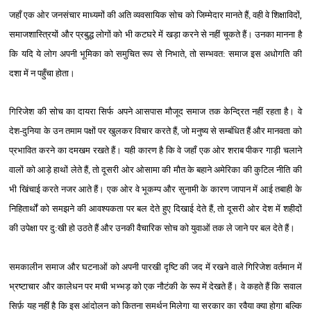
जहाँ एक ओर जनसंचार माध्‍यमों की अति व्‍यवसायिक सोच को जिम्‍मेदार मानते हैं, वही वे
शिक्षाविदों
,
समाजशास्त्रियों
और
प्रबुद्ध
लोगों को भी कटघरे में खड़ा करने से नहीं चूकते हैं। उनका मानना है
कि यदि ये लोग अपनी भूमिका को समुचित रूप से निभाते, तो सम्‍भवत: समाज इस अधोगति की
दशा में न पहुँचा होता।
गिरिजेश की सोच का दायरा सिर्फ अपने आसपास मौजूद समाज तक केन्द्रित नहीं रहता है। वे
देश-दुनिया के उन तमाम पक्षों पर खुलकर विचार करते हैं, जो मनुष्‍य से सम्‍बंधित हैं और मानवता को
प्रभावित करने का दमखम रखते हैं। यही कारण है कि वे जहाँ एक ओर शराब पीकर गाड़ी चलाने
वालों को आड़े हाथों लेते हैं, तो दूसरी ओर ओसामा की मौत के बहाने अमेरिका की कुटिल नीति की
भी खिंचाई करते नजर आते हैं। एक ओर वे भूकम्‍प और सुनामी के कारण जापान में आई तबाही के
निहितार्थों को समझने की आवश्‍यकता पर बल देते हुए दिखाई देते हैं, तो दूसरी ओर देश में शहीदों
की उपेक्षा पर दु:खी हो उठते हैं और उनकी वैचारिक सोच को युवाओं तक ले जाने पर बल देते हैं।
समकालीन समाज और घटनाओं को अपनी पारखी दृष्टि की जद में रखने वाले गिरिजेश वर्तमान में
भ्रष्‍टाचार और कालेधन पर मची भभ्‍भड़ को एक नौटंकी
के रूप में देखते हैं। वे कहते हैं कि
सवाल
सिर्फ़ यह नहीं है कि
इस आंदोलन को
कितना समर्थन मिलेगा या सरकार का रवैया क्या होगा बल्कि