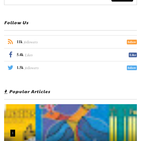
Follow Us
11k
followers
follow
5.4k
Likes
Like
1.5k
followers
follow
Popular Articles
1