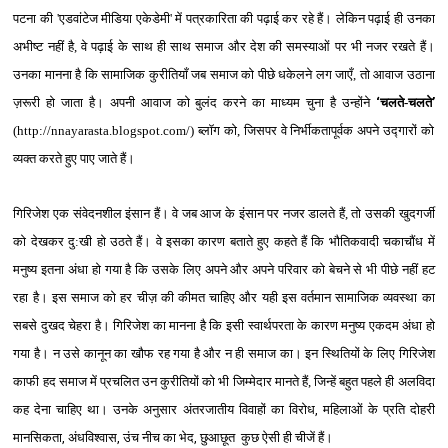
पटना की 'एडवांटेज मीडिया एकेडेमी' में पत्रकारिता की पढ़ाई कर रहे हैं। लेकिन पढ़ाई ही उनका
अभीष्‍ट नहीं है, वे पढ़ाई के साथ ही साथ समाज और देश की समस्‍याओं पर भी नजर रखते हैं।
उनका मानना है कि सामाजिक कुरीतियाँ जब समाज को पीछे धकेलने लग जाएँ, तो आवाज उठाना
ज़रूरी हो जाता है। अपनी आवाज को बुलंद करने का माध्‍यम चुना है उन्‍होंने
‘
चलते-चलते
’
(http://nnayarasta.blogspot.com/)
ब्‍लॉग
को, जिसपर वे निर्भीकतापूर्वक अपने उद्गारों को
व्‍यक्‍त करते हुए पाए जाते हैं।
गिरिजेश एक संवेदनशील इंसान हैं। वे जब आज के इंसान पर नजर डालते हैं, तो उसकी खुदगर्जी
को देखकर दु:खी हो उठते हैं। वे इसका कारण बताते हुए कहते हैं कि
भौतिकवादी
चकाचौंध
में
मनुष्य
इतना
अंधा
हो
गया
है
कि
उसके
लिए
अपने
और
अपने
परिवार
को
बेचने
से
भी
पीछे
नहीं
हट
रहा
है
।
इस
समाज
को
हर
चीज़
की
कीमत
चाहिए
और
यही
इस
वर्तमान सामाजिक व्यवस्था का
सबसे दुखद चेहरा है।
गिरिजेश का मानना है कि इसी स्‍वार्थपरता के कारण मनुष्‍य एकदम अंधा हो
गया है। न उसे कानून का खौफ रह गया है और
न
ही समाज का। इन स्थितियों के लिए गिरिजेश
काफी हद समाज में प्रचलित उन कुरीतियों को भी जिम्‍मेदार मानते हैं, जिन्‍हें बहुत पहले ही अलविदा
कह देना चाहिए था। उनके अनुसार
अंतरजातीय
विवाहों
का
विरोध
,
महिलाओं
के
प्रति
दोहरी
मानसिकता
,
अंधविश्वास
,
उंच
नीच
का
भेद
,
छुआछूत
कुछ ऐसी ही चीजें
हैं
।