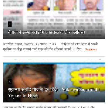
3
नेपाल में सम्मानित होंगे लखनऊ के तीन ब्लॉगर्स!
जनसंदेश टाइम्‍स, लखनऊ, 30 अगस्‍त, 2013 साहित्य एवं ब्लॉग जगत में अपनी
प्रतिभा का लोहा मनवाने वाली शहर की तीन हस्तियां आगामी 14 सित...
Readmore
4
सुकन्या समृद्धि योजना इन हिंदी - Sukanya Samriddhi
Yojana in Hindi
आज हम आपके लिए सुकन्या समृद्धि योजना की जानकारी Sukanya Samriddhi