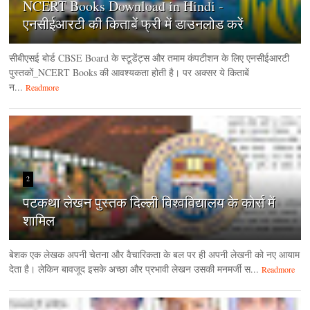
NCERT Books Download in Hindi -
एनसीईआरटी की किताबें फ्री में डाउनलोड करें
सीबीएसई बोर्ड CBSE Board के स्टूडेंट्स और तमाम कंपटीशन के लिए एनसीईआरटी
पुस्तकों_NCERT Books की आवश्यकता होती है। पर अक्सर ये किताबें
न...
Readmore
2
पटकथा लेखन पुस्तक दिल्ली विश्वविद्यालय के कोर्स में
शामिल
बेशक एक लेखक अपनी चेतना और वैचारिकता के बल पर ही अपनी लेखनी को नए आयाम
देता है। लेकिन बावजूद इसके अच्छा और प्रभावी लेखन उसकी मनमर्जी स...
Readmore