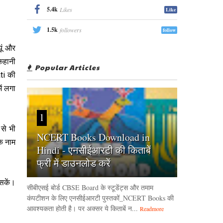
5.4k
Likes
Like
1.5k
followers
follow
ूं और
कहानी
Popular Articles
ti की
ें लगा
1
 से भी
NCERT Books Download in
के नाम
Hindi - एनसीईआरटी की किताबें
फ्री में डाउनलोड करें
 सकें।
सीबीएसई बोर्ड CBSE Board के स्टूडेंट्स और तमाम
कंपटीशन के लिए एनसीईआरटी पुस्तकों_NCERT Books की
आवश्यकता होती है। पर अक्सर ये किताबें न...
Readmore