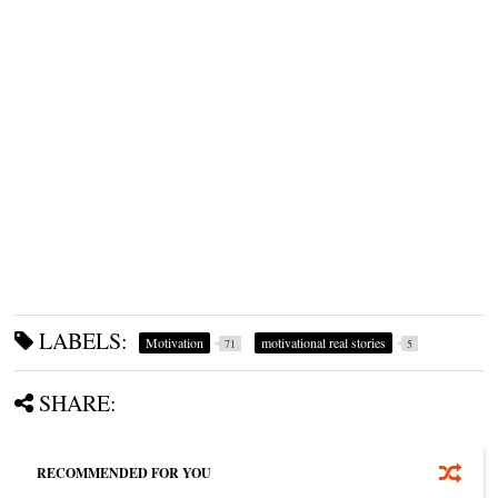
LABELS:
Motivation
motivational real stories
71
5
SHARE:
RECOMMENDED FOR YOU