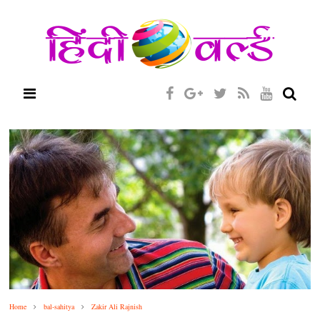
Home
bal-sahitya
Zakir Ali Rajnish