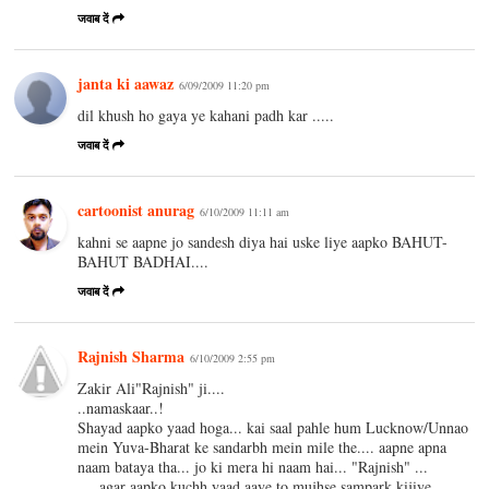
जवाब दें
janta ki aawaz
6/09/2009 11:20 pm
dil khush ho gaya ye kahani padh kar .....
जवाब दें
cartoonist anurag
6/10/2009 11:11 am
kahni se aapne jo sandesh diya hai uske liye aapko BAHUT-
BAHUT BADHAI....
जवाब दें
Rajnish Sharma
6/10/2009 2:55 pm
Zakir Ali"Rajnish" ji....
..namaskaar..!
Shayad aapko yaad hoga... kai saal pahle hum Lucknow/Unnao
mein Yuva-Bharat ke sandarbh mein mile the.... aapne apna
naam bataya tha... jo ki mera hi naam hai... "Rajnish" ...
.... agar aapko kuchh yaad aaye to mujhse sampark kijiye..