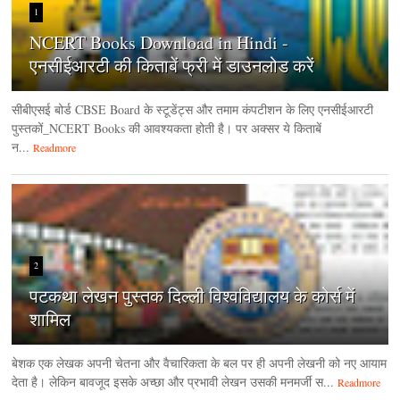
1
NCERT Books Download in Hindi -
एनसीईआरटी की किताबें फ्री में डाउनलोड करें
सीबीएसई बोर्ड CBSE Board के स्टूडेंट्स और तमाम कंपटीशन के लिए एनसीईआरटी
पुस्तकों_NCERT Books की आवश्यकता होती है। पर अक्सर ये किताबें
न...
Readmore
2
पटकथा लेखन पुस्तक दिल्ली विश्वविद्यालय के कोर्स में
शामिल
बेशक एक लेखक अपनी चेतना और वैचारिकता के बल पर ही अपनी लेखनी को नए आयाम
देता है। लेकिन बावजूद इसके अच्छा और प्रभावी लेखन उसकी मनमर्जी स...
Readmore