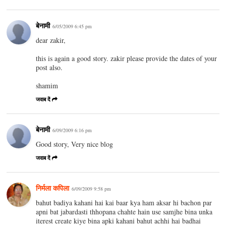
बेनामी
6/05/2009 6:45 pm
dear zakir,
this is again a good story. zakir please provide the dates of your
post also.
shamim
जवाब दें
बेनामी
6/09/2009 6:16 pm
Good story, Very nice blog
जवाब दें
निर्मला कपिला
6/09/2009 9:58 pm
bahut badiya kahani hai kai baar kya ham aksar hi bachon par
apni bat jabardasti thhopana chahte hain use samjhe bina unka
iterest create kiye bina apki kahani bahut achhi hai badhai