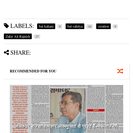
LABELS:
bal-kahani
bal-sahitya
creation
9
34
9
Zakir Ali Rajnish
27
SHARE:
RECOMMENDED FOR YOU
अधिकतर बालसाहित्‍यकार आत्‍ममुग्‍धता से ग्रस्‍त हैं -भैरूंलाल गर्ग