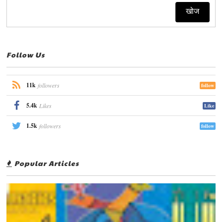
Follow Us
11k
followers
follow
5.4k
Likes
Like
1.5k
followers
follow
Popular Articles