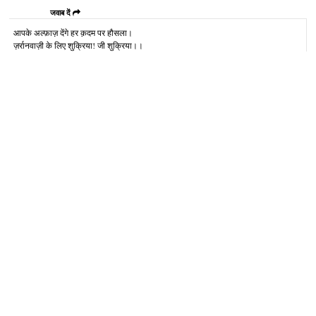
जवाब दें
आपके अल्‍फ़ाज़ देंगे हर क़दम पर हौसला।
ज़र्रानवाज़ी के लिए शुक्रिया! जी शुक्रिया।।