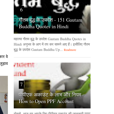
6
गौतम बुद्ध के उपदेश - 151 Gautam
Buddha Quotes in Hindi
महात्मा गौतम बुद्ध के उपदेश Gautam Buddha Quotes in
Hindi अनुभव के आग में तप कर सामने आए हैं। इसीलिए गौतम
बुद्ध के उपदेश Gautam Buddha Up...
Readmore
ार वे
जुड़ाव
7
पीपीएफ अकाउंट के लाभ और नियम -
How to Open PPF Account
दोस्तो, आज हम आपके लिए पीपीएफ एकाउंट की जानकारी PPF