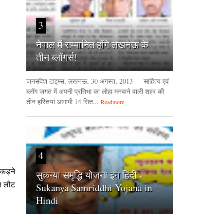
3
नेपाल में सम्मानित होंगे लखनऊ के
तीन ब्लॉगर्स!
जनसंदेश टाइम्‍स, लखनऊ, 30 अगस्‍त, 2013 साहित्य एवं
ब्लॉग जगत में अपनी प्रतिभा का लोहा मनवाने वाली शहर की
तीन हस्तियां आगामी 14 सित...
Readmore
4
 पकड़ने
सुकन्या समृद्धि योजना इन हिंदी -
पस लौट
Sukanya Samriddhi Yojana in
Hindi