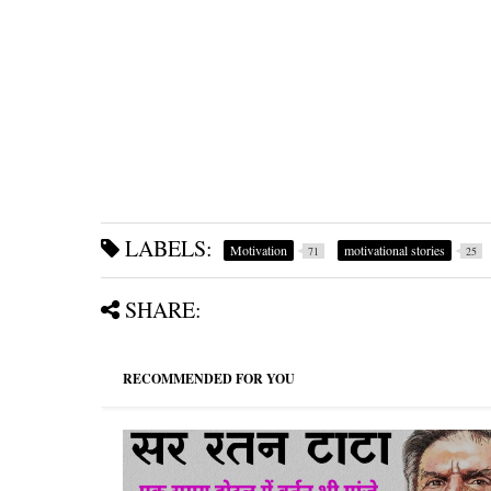
LABELS:
Motivation
motivational stories
71
25
SHARE:
RECOMMENDED FOR YOU