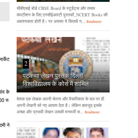
सीबीएसई बोर्ड CBSE Board के स्टूडेंट्स और तमाम
कंपटीशन के लिए एनसीईआरटी पुस्तकों_NCERT Books की
आवश्यकता होती है। पर अक्सर ये किताबें न...
Readmore
ार्केट
2
पटकथा लेखन पुस्तक दिल्ली
विश्वविद्यालय के कोर्स में शामिल
ांव के
बेशक एक लेखक अपनी चेतना और वैचारिकता के बल पर ही
0 रु.
अपनी लेखनी को नए आयाम देता है। लेकिन बावजूद इसके
अच्छा और प्रभावी लेखन उसकी मनमर्जी स...
Readmore
मी ने