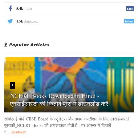
5.4k
Likes
Like
1.5k
followers
follow
Popular Articles
1
NCERT Books Download in Hindi -
एनसीईआरटी की किताबें फ्री में डाउनलोड करें
सीबीएसई बोर्ड CBSE Board के स्टूडेंट्स और तमाम कंपटीशन के लिए एनसीईआरटी
पुस्तकों_NCERT Books की आवश्यकता होती है। पर अक्सर ये किताबें
न...
Readmore