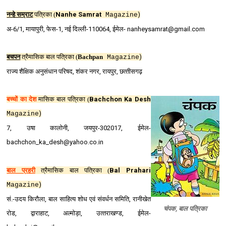
नन्हे सम्राट
पत्रिका
(
Nanhe Samrat
)
Magazine
अ-6/1, मायापुरी, फेस-1, नई दिल्‍ली-110064, ईमेल- nanheysamrat@gmail.com
बचपन
त्रैमासिक बाल पत्रिका
(
Bachpan
)
Magazine
राज्‍य शैक्षिक अनुसंधान परिषद, शंकर नगर, रायपुर, छत्‍तीसगढ़
बच्‍चों का देश
मासिक बाल पत्रिका
(
Bachchon Ka Desh
)
Magazine
7, उषा कालोनी, जयपुर-302017, ईमेल-
bachchon_ka_desh@yahoo.co.in
बाल प्रहरी
त्रैमासिक बाल पत्रिका
(
Bal Prahari
)
Magazine
सं.-उदय किरौला, बाल साहित्‍य शोध एवं संवर्धन समिति, रानीखेत
चंपक, बाल पत्रिका
रोड, द्वाराहाट, अल्‍मोड़ा, उत्‍तराखण्‍ड, ईमेल-