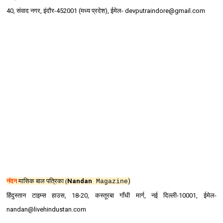
40, संवाद नगर, इंदौर-452001 (मध्‍य प्रदेश), ईमेल- devputraindore@gmail.com
नंदन
मासिक बाल पत्रिका (
Nandan
)
Magazine
हिंदुस्‍तान टाइम्‍स हाउस, 18-20, कस्‍तूरबा गॉंधी मार्ग, नई दिल्‍ली-10001, ईमेल-
nandan@livehindustan.com