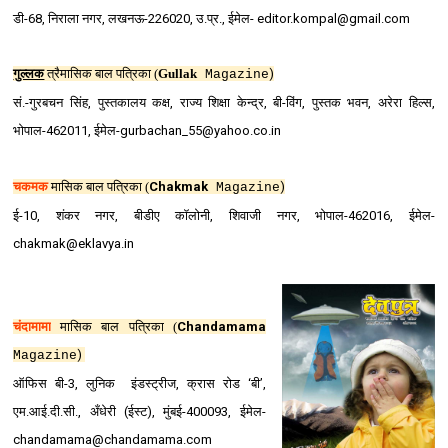
डी-68, निराला नगर, लखनऊ-226020, उ.प्र., ईमेल- editor.kompal@gmail.com
गुल्‍लक
त्रैमासिक बाल पत्रिका
(
Gullak
)
Magazine
सं.-गुरबचन सिंह, पुस्‍तकालय कक्ष, राज्‍य शिक्षा केन्‍द्र, बी-विंग, पुस्‍तक भवन, अरेरा हिल्‍स,
भोपाल-462011,
ईमेल-gurbachan_55@yahoo.co.in
च
कमक
मासिक बाल पत्रिका (
Chakmak
)
Magazine
ई-10, शंकर नगर, बीडीए कॉलोनी, शिवाजी नगर, भोपाल-462016, ईमेल-
chakmak@eklavya.in
चंदामामा
मासिक बाल पत्रिका
(
Chandamama
)
Magazine
ऑफिस बी-3, लुनिक इंडस्‍ट्रीज, क्रास रोड ‘बी’,
एम.आई.दी.सी., अँधेरी (ईस्ट), मुंबई-400093, ईमेल-
chandamama@chandamama.com