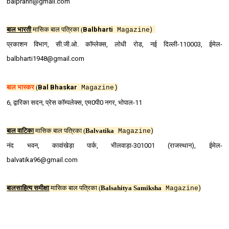
balprahri@gmail.com
बाल भारती
मासिक बाल पत्रिका
(
Balbharti
)
Magazine
प्रकाशन विभाग, सी.जी.ओ. कॉम्‍लेक्‍स, लोधी रोड, नई दिल्‍ली-110003, ईमेल-
balbharti1948@gmail.com
बाल भास्‍कर
(
Bal Bhaskar
Magazine)
bal bhaskar magazine hindi
6, द्वारिका सदन, प्रेस कॉम्‍पलेक्‍स, एम0पी0 नगर, भोपाल-11
बाल वाटिका
मासिक बाल पत्रिका
(
Balvatika
)
Magazine
नंद भवन, कावांखेड़ा पार्क, भीलवाड़ा-301001 (राजस्‍थान), ईमेल-
balvatika96@gmail.com
बालसाहित्‍य समीक्षा
मासिक बाल पत्रिका
(
Bal
s
ahitya Samiksha
)
Magazine