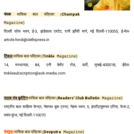
चंपक
मासिक बाल पत्रिका (
Champak
)
Magazine
दिल्‍ली प्रेस भवन, ई-3, झंडेवाला एस्‍टेट, रानी झॉंसी मार्ग, नई दिल्‍ली-110055, ई-मेल-
article.hindi@delhipress.in
टिंकल
मासिक बाल पत्रिका
(
Tinkle
)
Magazine
14, मरथानडा, 84, एनी बेसेंट रोड, वर्ली, मुम्‍बई-400018, ईमेल-
tinklesubscription@ack-media.com
पाठक मंच बुलेटिन
मासिक बाल पत्रिका
(
Readers' Club Bulletin
)
Magazine
राष्‍ट्रीय बाल साहित्‍य केन्‍द्र, नेशनल बुक ट्रस्‍ट, नेहरू भवन, 5, इंस्‍टीट्यूशनल एरिया, फेस-2,
वसंत कुंज, नई दिल्‍ली-110070
देवपुत्र
मासिक बाल पत्रिका (
Devputra
)
Magazine