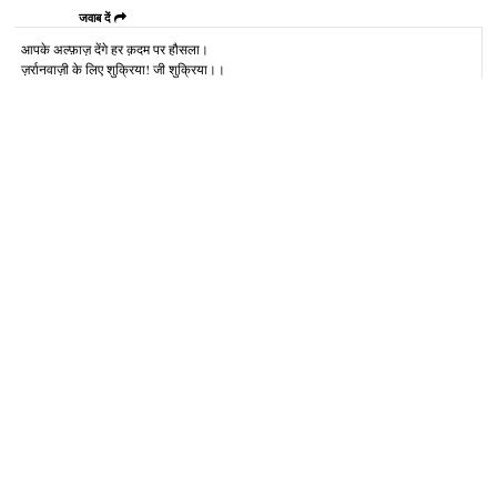
जवाब दें
आपके अल्‍फ़ाज़ देंगे हर क़दम पर हौसला।
ज़र्रानवाज़ी के लिए शुक्रिया! जी शुक्रिया।।