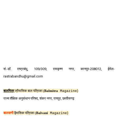
सं.-डॉ. राष्‍ट्रबंधु, 109/309, रामकृष्‍ण नगर, कानपुर-208012, ईमेल-
rastrabandhu@gmail.com
बालमित्र
त्रैमासिक बाल पत्रिका
(
Balmitra
)
Magazine
राज्‍य शैक्षिक अनुसंधान परिषद, शंकर नगर, रायपुर, छत्‍तीसगढ़
बालवाणी
द्वैमासिक पत्रिका (
Balvani
)
Magazine