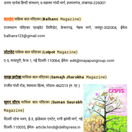
उत्‍तर प्रदेश हिन्‍दी संस्‍थान, 6 महात्‍मा गांधी मार्ग, हजरतगंज, लखनऊ-226001
बालहंस
पाक्षिक बाल पत्रिका
(
Balhans
)
Magazine
राजस्‍थान पत्रिका प्राइवेट लिमिडेट, केसरगढ़, नेहरू मार्ग, जयपुर-302004, ईमेल-
balhans123@gmail.com
लोटपोट
पाक्षिक बाल पत्रिका
(
Lotpot
)
Magazine
ए-5, मायापुरी, फेज-1, नई दिल्‍ली-110064, ईमेल- edit@mayapurigroup.com
समझ झरोखा
मासिक बाल पत्रिका
(
Samajh Jharokha
)
Magazine
राजीव गांधी रोड, श्यामला हिल्स, भोपाल-462013 (म. प्र.)
सुमन सौरभ
मासिक बाल पत्रिका
(
Suman Saurabh
)
Magazine
दिल्‍ली प्रेस भवन, ई-3, झंडेवाला एस्‍टेट, रानी झांसी मार्ग, नई
दिल्‍ली-110055, ईमेल- article.hindi@delhipress.in