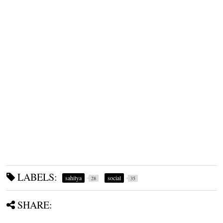
LABELS:
sahitya
social
28
35
SHARE: