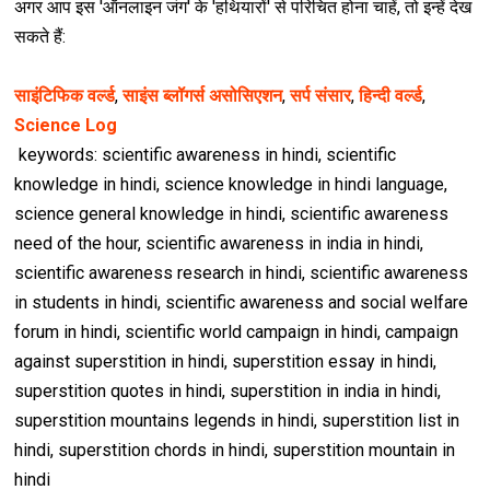
अगर आप इस 'ऑनलाइन जंग' के 'हथ‍ियारों' से परिचित होना चाहें, तो इन्हें देख
सकते हैं:
साइंटिफिक वर्ल्ड
,
साइंस ब्लॉगर्स असोसिएशन
,
सर्प संसार
,
हिन्दी वर्ल्ड
,
Science Log
keywords: scientific awareness in hindi, scientific
knowledge in hindi, science knowledge in hindi language,
science general knowledge in hindi, scientific awareness
need of the hour, scientific awareness in india in hindi,
scientific awareness research in hindi, scientific awareness
in students in hindi, scientific awareness and social welfare
forum in hindi, scientific world campaign in hindi, campaign
against superstition in hindi, superstition essay in hindi,
superstition quotes in hindi, superstition in india in hindi,
superstition mountains legends in hindi, superstition list in
hindi, superstition chords in hindi, superstition mountain in
hindi