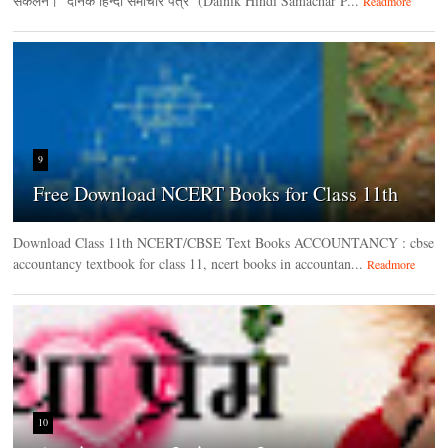
संकलन। दैनिक हिन्‍दी समाचार पत्र (Dainik Hindi Samachar P...
Readmore
9
Free Download NCERT Books for Class 11th
Download Class 11th NCERT/CBSE Text Books ACCOUNTANCY : cbse
accountancy textbook for class 11, ncert books in accountan...
Readmore
10