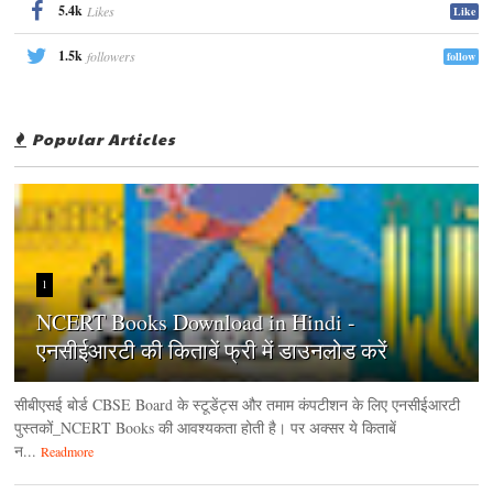
5.4k
Likes
Like
1.5k
followers
follow
Popular Articles
1
NCERT Books Download in Hindi -
एनसीईआरटी की किताबें फ्री में डाउनलोड करें
सीबीएसई बोर्ड CBSE Board के स्टूडेंट्स और तमाम कंपटीशन के लिए एनसीईआरटी
पुस्तकों_NCERT Books की आवश्यकता होती है। पर अक्सर ये किताबें
न...
Readmore