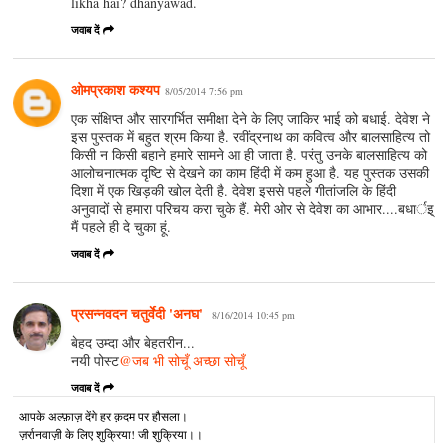
likha hai? dhanyawad.
जवाब दें
ओमप्रकाश कश्यप
8/05/2014 7:56 pm
एक संक्षिप्त और सारगर्भित समीक्षा देने के लिए जाकिर भाई को बधाई. देवेश ने
इस पुस्तक में बहुत श्रम किया है. रवींद्रनाथ का कवित्व और बालसाहित्य तो
किसी न किसी बहाने हमारे सामने आ ही जाता है. परंतु उनके बालसाहित्य को
आलोचनात्मक दृष्टि से देखने का काम हिंदी में कम हुआ है. यह पुस्तक उसकी
दिशा में एक खिड़की खोल देती है. देवेश इससे पहले गीतांजलि के हिंदी
अनुवादों से हमारा परिचय करा चुके हैं. मेरी ओर से देवेश का आभार....बधार्इ्
मैं पहले ही दे चुका हूं.
जवाब दें
प्रसन्नवदन चतुर्वेदी 'अनघ'
8/16/2014 10:45 pm
बेहद उम्दा और बेहतरीन...
नयी पोस्ट
@जब भी सोचूँ अच्छा सोचूँ
जवाब दें
आपके अल्‍फ़ाज़ देंगे हर क़दम पर हौसला।
ज़र्रानवाज़ी के लिए शुक्रिया! जी शुक्रिया।।