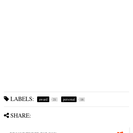
LABELS:
award
personal
21
18
SHARE: