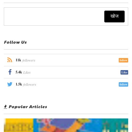
Follow Us
11k
followers
follow
5.4k
Likes
Like
1.5k
followers
follow
Popular Articles