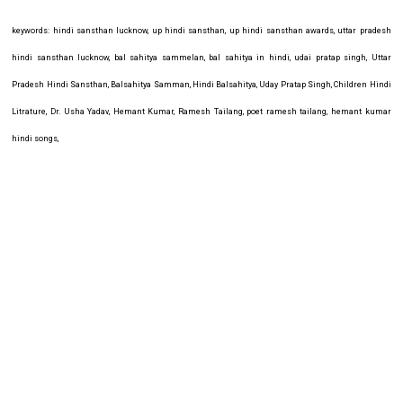
keywords: hindi sansthan lucknow, up hindi sansthan, up hindi sansthan awards, uttar pradesh
hindi sansthan lucknow, bal sahitya sammelan, bal sahitya in hindi, udai pratap singh, Uttar
Pradesh Hindi Sansthan, Balsahitya Samman, Hindi Balsahitya, Uday Pratap Singh, Children Hindi
Litrature, Dr. Usha Yadav, Hemant Kumar, Ramesh Tailang, poet ramesh tailang, hemant kumar
hindi songs,