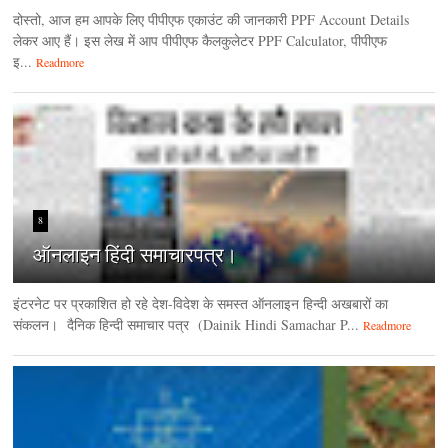
दोस्तो, आज हम आपके लिए पीपीएफ एकाउंट की जानकारी PPF Account Details
लेकर आए हैं। इस लेख में आप पीपीएफ कैलकुलेटर PPF Calculator, पीपीएफ
इ...
Readmore
8
ऑनलाइन हिंदी समाचारपत्र।
इंटरनेट पर प्रकाशित हो रहे देश-विदेश के समस्त ऑनलाइन हिन्दी अखबारों का
संकलन। दैनिक हिन्‍दी समाचार पत्र (Dainik Hindi Samachar P...
Readmore