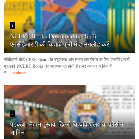
1
NCERT Books Download in Hindi -
एनसीईआरटी की किताबें फ्री में डाउनलोड करें
सीबीएसई बोर्ड CBSE Board के स्टूडेंट्स और तमाम कंपटीशन के लिए एनसीईआरटी
पुस्तकों_NCERT Books की आवश्यकता होती है। पर अक्सर ये किताबें
न...
Readmore
2
पटकथा लेखन पुस्तक दिल्ली विश्वविद्यालय के कोर्स में
शामिल