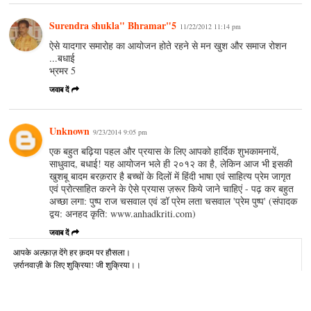
Surendra shukla" Bhramar"5
11/22/2012 11:14 pm
ऐसे यादगार समारोह का आयोजन होते रहने से मन खुश और समाज रोशन
...बधाई
भ्रमर 5
जवाब दें
Unknown
9/23/2014 9:05 pm
एक बहुत बढ़िया पहल और प्रयास के लिए आपको हार्दिक शुभकामनायें,
साधुवाद, बधाई! यह आयोजन भले ही २०१२ का है, लेकिन आज भी इसकी
खुशबू बादम बरक़रार है बच्चों के दिलों में हिंदी भाषा एवं साहित्य प्रेम जागृत
एवं प्रोत्साहित करने के ऐसे प्रयास ज़रूर किये जाने चाहिएं - पढ़ कर बहुत
अच्छा लगा: पुष्प राज चसवाल एवं डॉ प्रेम लता चसवाल 'प्रेम पुष्प' (संपादक
द्वय: अनहद कृति: www.anhadkriti.com)
जवाब दें
आपके अल्‍फ़ाज़ देंगे हर क़दम पर हौसला।
ज़र्रानवाज़ी के लिए शुक्रिया! जी शुक्रिया।।