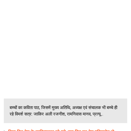
बच्‍चों का कविता पाठ, जिसमें मुख्‍य अतिथि, अध्‍यक्ष एवं संचालक भी बच्‍चे ही
रहे विमर्श सत्र: जाकिर अली रजनीश, रामनिवास मानव, प्रत्‍यू...