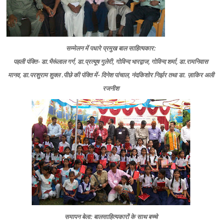
सम्‍मेलन में पधारे प्रमुख बाल साहित्‍यकार:
पहली पंक्ति- डा.भैरूंलाल गर्ग, डा.प्रत्यूष गुलेरी, गोविन्द भारद्वाज, गोविन्द शर्मा, डा.रामनिवास
मानव, डा.परशुराम शुक्ल .पीछे की पंक्ति में- दिनेश पांचाल, नंदकिशोर निर्झर तथा डा. ज़ाकिर अली
रजनीश
समापन बेला: बालसाहित्‍यकारों के साथ बच्‍चे