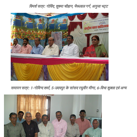
विमर्श सत्र: गोविंद, शुषमा चौहान, भैरूलाल गर्ग, अनुजा भट्ट
समापन सत्र: 1-गोविन्‍द शर्मा, 5-उदयपुर के सांसद रघुवीर मीणा, 6-विभा शुक्‍ला एवं अन्‍य