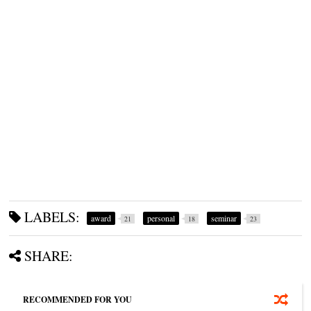
LABELS:
award
personal
seminar
21
18
23
SHARE:
RECOMMENDED FOR YOU