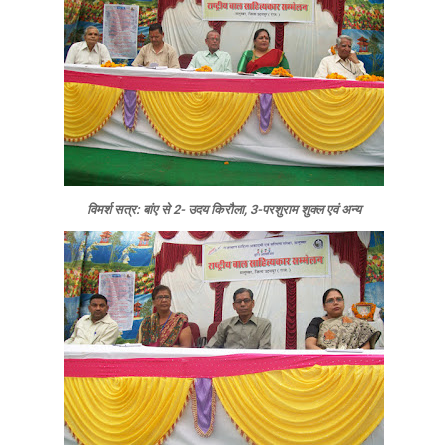
विमर्श सत्र: बांए से 2- उदय किरौला, 3-परशुराम शुक्‍ल एवं अन्‍य