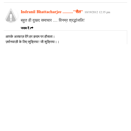
Indranil Bhattacharjee ........."सैल"
10/19/2012 12:35 pm
बहुत ही दुखद समाचार .... विनम्र श्रद्धांजलि!
जवाब दें
आपके अल्‍फ़ाज़ देंगे हर क़दम पर हौसला।
ज़र्रानवाज़ी के लिए शुक्रिया! जी शुक्रिया।।