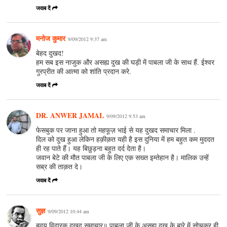
जवाब दें
मनोज कुमार
9/09/2012 9:37 am
बेहद दुखद!
हम सब इस नाजुक और असह्य दुख की घड़ी में पाबला जी के साथ हैं. ईश्वर
गुरप्रीत की आत्मा को शांति प्रदान करे.
जवाब दें
DR. ANWER JAMAL
9/09/2012 9:53 am
फेसबुक पर जाना हुआ तो महफूज़ भाई से यह दुखद समाचार मिला .
दिल को दुख हुआ लेकिन हक़ीक़त यही है इस दुनिया में हम बहुत कम मुददत
ही रह पाते हैं। यह बिछुड़ना बहुत दर्द देता है।
जवान बेटे की मौत पाबला जी के लिए एक सख्त इम्तेहान है। मालिक उन्हें
सब्र की ताक़त दे।
जवाब दें
सुज्ञ
9/09/2012 10:44 am
हृदय विदारक दुखद समाचार्॥ पाबला जी के असह्य दुख के बारे में सोचकर ही