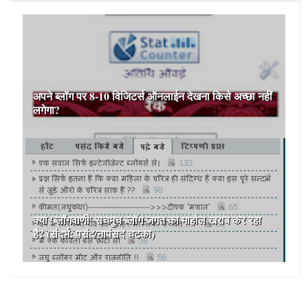
अपने ब्लॉग पर 8-10 विजिटर्स ऑनलाईन देखना किसे अच्छा नहीं
लगेगा?
क्या 'ब्लॉगवाणी' सचमुच ब्लॉग जगत का माहौल खराब कर रहा
है? (संदर्भ: पसंद/नापंसद चटका)