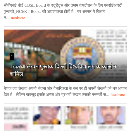
सीबीएसई बोर्ड CBSE Board के स्टूडेंट्स और तमाम कंपटीशन के लिए एनसीईआरटी
पुस्तकों_NCERT Books की आवश्यकता होती है। पर अक्सर ये किताबें
न...
Readmore
2
पटकथा लेखन पुस्तक दिल्ली विश्वविद्यालय के कोर्स में
शामिल
बेशक एक लेखक अपनी चेतना और वैचारिकता के बल पर ही अपनी लेखनी को नए आयाम
देता है। लेकिन बावजूद इसके अच्छा और प्रभावी लेखन उसकी मनमर्जी स...
Readmore