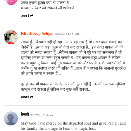
उफ़्फ इससे दुखद क्‍या हो सकता है.
भगवान परि‍वार को संभलने की शक्‍ति‍ दे.
जवाब दें
Khushdeep Sehgal
9/09/2012 12:51 am
स्तब्ध हूँ...विश्वास नहीं हो रहा...अगर यह सच है तो ऊपर वाला वाकई बड़ा
निर्दयी है...इतना बड़ा ज़ुल्म वो कैसे कर सकता है...इस वक्त पाबला जी की
हालत को समझ सकता हूँ...लेकिन पाबला जी ने पूरे घर को संभालना है तो
इसलिए उनका संभलना बहुत ज़रूरी है...यह कहना बड़ा आसान है लेकिन
करना बहुत मुश्किल...वाहे गुरु पाबला जी को और घर के बाकी सदस्यों को ये
असीम दुःख बर्दाश्त करने की शक्ति दें...साथ ही प्रार्थना कि बाबाजी गुरप्रीत
को अपने चरणों में स्थान दें...
दूर हो कर भी पाबला जी के दिल पर जो गुज़र रही है, उसकी एक एक जुम्बिश
महसूस कर सकता हूँ लेकिन कर कुछ नहीं सकता...
जवाब दें
बेनामी
9/09/2012 2:58 am
May God have mercy on the departed soul and give Pablaji and
his family the courage to bear this tragic loss.