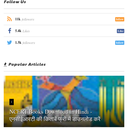
Follow Us
11k
followers
follow
5.4k
Likes
Like
1.5k
followers
follow
Popular Articles
1
NCERT Books Download in Hindi -
एनसीईआरटी की किताबें फ्री में डाउनलोड करें