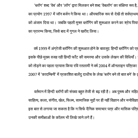
ब्‍लॉग
शब्‍द
वेब
और
लॉग
द्वारा मिलकर बने शब्‍द
वेबलॉग
का संक्षिप्‍त रू
‘
’
‘
’
‘
’
‘
’
का प्रयोग 1997 में जॉन बर्जन ने किया था। औपचारिक रूप से देखें तो सर्वप्रथम वे
को अंजाम दिया था। जबकि पहली मुफ्त ब्‍लॉगिंग की शुरूआत करने का श्रेय पियारा ल
का प्रारम्‍भ किया, जिसे बाद में गूगल ने खरीद लिया।
वर्ष 1999 में अंग्रेजी ब्‍लॉगिंग की शुरूआत होने के बावजूद हिन्‍दी ब्‍लॉगिंग को प्रार
इसके पीछे मुख्‍य वजह रही हिन्‍दी फाँट की समस्‍या और उसके लेखन की विधिया
को तोड़ने का पहला प्रयास किया रवि रतलामी ने वर्ष 2004 में ऑनलाइन पत्रिका
2007 में
कादम्बिनी
में प्रकाशित बालेंदु दाधीच के लेख
ब्‍लॉग बने तो बात बने
के द
‘
’
‘
’
वर्तमान में हिन्‍दी ब्‍लॉगों की संख्‍या बहुत तेजी से बढ़ रही है। अब पुरूष और महिला
साहित्‍य, कला, संगीत, खेल, फिल्‍म, सामाजिक मुद्दों पर ही नहीं विज्ञान और मनोविज्
इस बात से लगाया जा सकता है कि न सिर्फ दैनिक समाचार पत्र और मासिक पत्रिकाएँ ब
उनकी समीक्षाओं के कॉलम भी लिखे जाने लगे हैं।