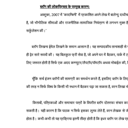
ब्‍लॉग की लोकप्रियता के प्रमुख कारण:
अक्‍टूबर, 2007 में
कादम्बिनी
में प्रकाशित अपने लेख में बालेन्‍दु दा
‘
’
है, जो भौगोलिक सीमाओं और राजनीतिक-सामाजिक नियंत्रण से लगभग मुक्‍त है। य
सर्कुलेशन की।
’
ब्‍लॉग लिखना ईमेल लिखने के समान आसान है। यह सम्‍पादकीय तानाशाही से पूरी 
ही ढ़ेर सारे रूपयों की। यह बिलकुल फ्री सेवा है, जो अपने घर में बैठकर, पार्क में 
लिए जरूरत होती है सिर्फ एक अदद कम्‍प्‍यूटर/लैपटॉप/पॉमटॉप अथवा मोबाईल की, जि
चूँकि सर्च इंजन ब्‍लॉगों की सामग्री का समर्थन करते हैं, इसलिए ब्‍लॉग के लिए 
की तरह न सिर्फ विश्‍व के किसी भी स्‍थान में बैठकर पढ़ा जा सकता है, वरन लिखा
किताबों, पत्रिकाओं और समाचार पत्रों के विपरीत ब्‍लॉग दोतरफा संचार का मा
सकती है। यही कारण है कि पाठक न सिर्फ इसका लुत्फ लेते हैं, वरन लेखक से जीवं
होता है। कभी-कभी तो यह प्रक्रिया इतनी तीव्र होती है कि इधर ब्‍लॉग पर लेख