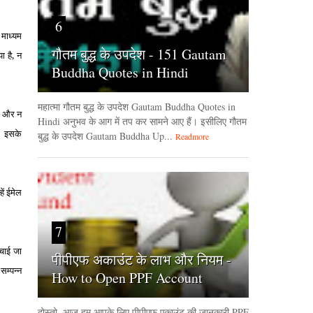
6
माध्‍यम
गौतम बुद्ध के उपदेश - 151 Gautam
ा है, न
Buddha Quotes in Hindi
महात्मा गौतम बुद्ध के उपदेश Gautam Buddha Quotes in
की और न
Hindi अनुभव के आग में तप कर सामने आए हैं। इसीलिए गौतम
है। इसके
बुद्ध के उपदेश Gautam Buddha Up...
Readmore
ें ईमेल
7
ँचाई जा
पीपीएफ अकाउंट के लाभ और नियम -
्‍पन्‍न
How to Open PPF Account
दोस्तो, आज हम आपके लिए पीपीएफ एकाउंट की जानकारी PPF