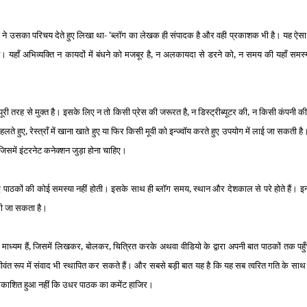
धीच ने उसका परिचय देते हुए लिखा था-
ब्‍लॉग का लेखक ही संपादक है और वही प्रकाशक भी है। यह ऐसा 
‘
हाँ अभिव्‍यक्ति न कायदों में बंधने को मजबूर है, न अलकायदा से डरने को, न समय की यहाँ समस्‍य
तरह से मुक्‍त है। इसके लिए न तो किसी प्रेस की जरूरत है, न डिस्‍ट्रीब्‍यूटर की, न किसी कंपनी 
टहलते हुए, रेस्‍त्राँ में खाना खाते हुए या फिर किसी मूवी को इन्‍ज्‍वॉय करते हुए उपयोग में लाई जा सकती 
समें इंटरनेट कनेक्‍शन जुड़ा होना चाहिए।
पाठकों की कोई समस्‍या नहीं होती। इसके साथ ही ब्‍लॉग समय, स्‍थान और देशकाल से परे होते हैं। इन्‍ह
 भी जा सकता है।
ध्‍यम हैं, जिसमें लिखकर, बोलकर, चित्रित करके अथवा वीडियो के द्वारा अपनी बात पाठकों तक पहु
त रूप में संवाद भी स्‍थापित कर सकते हैं। और सबसे बड़ी बात यह है कि यह सब त्‍वरित गति के साथ सम
 प्रकाशित हुआ नहीं कि उधर पाठक का कमेंट हाजिर।