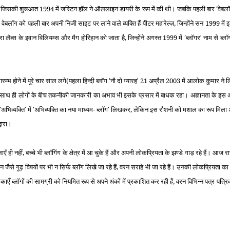
प है, जिसकी शुरूआत 1994 में जस्टिन हॉल ने ऑललाइन डायरी के रूप में की थी। जबकि पहली बार
वेबल
‘
बलॉग को पहली बार अपनी निजी साइट पर लाने वाले व्‍यक्ति हैं पीटर महारेल्‍ज़, जिन्‍होंने सन 1999 में
ैब्‍स के इवान विलियम्‍स और मैग होरिहान को जाता है, जिन्‍होंने अगस्‍त 1999 में
ब्‍लॉगर
नाम से ब्‍ल
‘
’
म्‍भ होने में पूरे चार साल लगे(पहला हिन्‍दी ब्‍लॉग
नौ दो ग्‍यारह
21 अप्रैल 2003 में आलोक कुमार ने 
‘
’
ँ। साथ ही लोगों के बीच तकनीकी जानकारी का अभाव भी इसके प्रसार में बाधक रहा। अज्ञानता के इस
अभिव्‍यक्ति
में
अभिव्‍यक्ति का नया माध्‍यम- ब्‍लॉग
लिखकर, लेकिन इस रौशनी को मशाल का रूप मिला अक
‘
’
‘
’
्वारा।
एँ ही नहीं, बच्‍चे भी ब्‍लॉगिंग के क्षेत्र में आ चुके हैं और अपनी लोकप्रियता के झण्‍डे गाड़ रहे हैं। आज 
ञान जैसे गूढ़ विषयों पर भी न सिर्फ ब्‍लॉग लिखे जा रहे हैं, वरन सराहे भी जा रहे हैं। उनकी लोकप्रियता क
्‍लॉगों की सामग्री को नियमित रूप से अपने अंकों में प्रकाशित कर रही हैं, वरन विभिन्‍न पत्र-पत्रिक