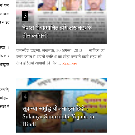
ॉग
शब्‍द
’
 इस काम
3
ॉग साइट
नेपाल में सम्मानित होंगे लखनऊ के
तीन ब्लॉगर्स!
लिखा)।
जनसंदेश टाइम्‍स, लखनऊ, 30 अगस्‍त, 2013 साहित्य एवं
 अंधकार
ब्लॉग जगत में अपनी प्रतिभा का लोहा मनवाने वाली शहर की
तीन हस्तियां आगामी 14 सित...
Readmore
्‍टूबर
राजनीति,
4
ा अंदाजा
ाओं में
सुकन्या समृद्धि योजना इन हिंदी -
Sukanya Samriddhi Yojana in
Hindi