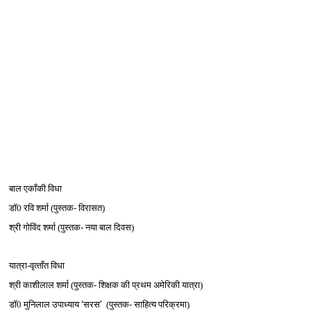
बाल एकाँकी विधा
डॉ0 रवि शर्मा (पुस्‍तक- विरासत)
श्री गोविंद शर्मा (पुस्‍तक- नया बाल दिवस)
यात्रा-वृत्‍ताँत विधा
श्री काशीलाल शर्मा (पुस्‍तक- शिक्षक की प्रथम अमेरिकी यात्रा)
डॉ0 मुनिलाल उपाध्‍याय
‘
सरस
’
(पुस्‍तक- साहित्‍य परिक्रमा)