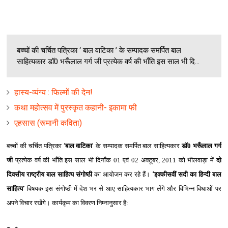
बच्‍चों की चर्चित पत्रिका ‘ बाल वाटिका ’ के सम्‍पादक समर्पित बाल
साहित्‍यकार डॉ0 भरूँलाल गर्ग जी प्रत्‍येक वर्ष की भाँति इस साल भी दि...
हास्‍य-व्‍यंग्‍य : फिल्‍मों की देन!
कथा महोत्सव में पुरस्कृत कहानी- इकामा फी
एहसास (रूमानी कविता)
बच्‍चों की चर्चित पत्रिका
‘
बाल वाटिका
’
के सम्‍पादक समर्पित बाल साहित्‍यकार
डॉ0 भरूँलाल गर्ग
जी
प्रत्‍येक वर्ष की भाँति इस साल भी दिनाँक 01 एवं 02 अक्‍टूबर, 2011 को भीलवाड़ा में
दो
दिवसीय राष्‍ट्रीय बाल साहित्‍य संगोष्‍ठी
का आयोजन कर रहे हैं।
‘
इक्‍कीसवीं सदी का हिन्‍दी बाल
साहित्‍य
’
विषयक इस संगोष्‍ठी में देश भर से आए साहित्‍यकार भाग लेंगे और विभिन्‍न विधाओं पर
अपने विचार रखेंगे। कार्यकृम का विवरण निम्‍नानुसार है: