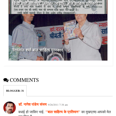
हिन्दी सभा, सीतापुर, उ0प्र0 (भारत) : बाल साहित्य पुरस्कार
रत्नलाल शर्मा बाल साहित्य पुरस्कार
COMMENTS
BLOGGER
:
31
डॉ. नागेश पांडेय संजय
9/26/2011 7:38 am
''बाल साहित्य के प्रतिमान''
बधाई हो जाकिर भाई.
का मुखप्रष्ठ आपको मेल