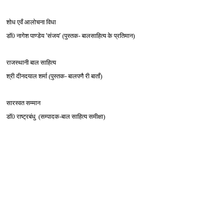
शोध एवँ आलोचना विधा
डॉ0 नागेश पाण्‍डेय
‘
संजय
’
(पुस्‍तक- बालसाहित्‍य के प्रतिमान)
राजस्‍थानी बाल साहित्‍य
श्री दीनदयाल शर्मा (पुस्‍तक- बालपणै री बाताँ)
सारस्‍वत सम्‍मान
डॉ0 राष्‍ट्रबंधु (सम्‍पादक-बाल साहित्‍य समीक्षा)