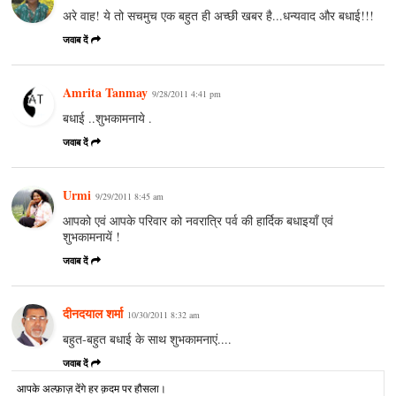
अरे वाह! ये तो सचमुच एक बहुत ही अच्छी खबर है...धन्यवाद और बधाई!!!
जवाब दें
Amrita Tanmay
9/28/2011 4:41 pm
बधाई ..शुभकामनाये .
जवाब दें
Urmi
9/29/2011 8:45 am
आपको एवं आपके परिवार को नवरात्रि पर्व की हार्दिक बधाइयाँ एवं
शुभकामनायें !
जवाब दें
दीनदयाल शर्मा
10/30/2011 8:32 am
बहुत-बहुत बधाई के साथ शुभकामनाएं....
जवाब दें
आपके अल्‍फ़ाज़ देंगे हर क़दम पर हौसला।