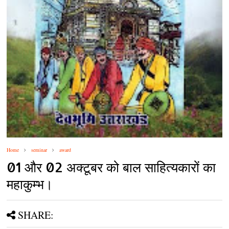
Home
seminar
award
01 और 02 अक्‍टूबर को बाल साहित्‍यकारों का
महाकुम्‍भ।
SHARE: