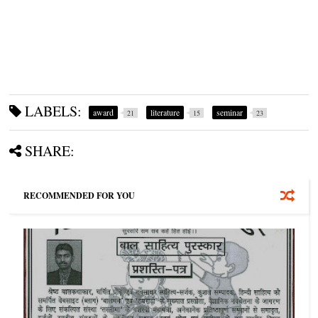
LABELS:
award
literature
seminar
21
15
23
SHARE:
RECOMMENDED FOR YOU