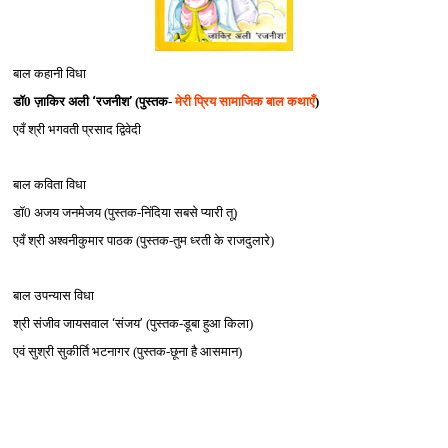
बाल कहानी विधा
डॉ0 ज़ाकिर अली
‘
रजनीश
’
(पुस्‍तक-
मेरी प्रिय सामाजिक बाल कथाएँ
)
एवँ श्री भगवती प्रसाद द्विवेदी
बाल कविता विधा
डॉ0 अजय जनमेजय (पुस्‍तक-निंदिया सबसे प्‍यारी तू)
एवँ श्री अश्‍वनीकुमार पाठक (पुस्‍तक-तुम ध्‍रती के राजदुलारे)
बाल उपन्‍यास विधा
श्री संजीव जायसवाल
‘
संजय
’
(पुस्‍तक-डूबा हुआ किला)
एवं सुश्री सुकीर्ति भटनागर (पुस्‍तक-छूना है आसमान)