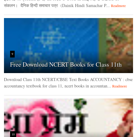
संकलन। दैनिक हिन्‍दी समाचार पत्र (Dainik Hindi Samachar P...
Readmore
9
Free Download NCERT Books for Class 11th
Download Class 11th NCERT/CBSE Text Books ACCOUNTANCY : cbse
accountancy textbook for class 11, ncert books in accountan...
Readmore
10