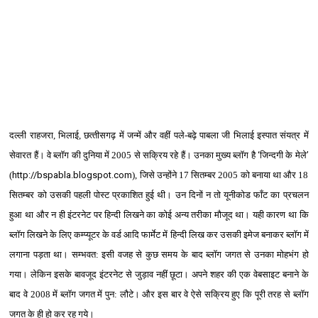
दल्‍ली राहजरा, भिलाई
, छत्‍तीसगढ़ में जन्‍में और वहीं पले-बढ़े पाबला जी भिलाई इस्‍पात संयत्र में
सेवारत हैं। वे ब्‍लॉग की दुनिया में 2005 से सक्रिय रहे हैं। उनका मुख्‍य ब्‍लॉग है
‘
जिन्‍दगी के मेले
’
(
http://bspabla.blogspot.com
), जिसे उन्‍होंने 17 सितम्‍बर 2005 को बनाया था और 18
सितम्‍बर को उसकी पहली पोस्‍ट प्रकाशित हुई थी। उन दिनों न तो यूनीकोड फाँट का प्रचलन
हुआ था और न ही इंटरनेट पर हिन्‍दी लिखने का कोई अन्‍य तरीका मौजूद था। यही कारण था कि
ब्‍लॉग लिखने के लिए कम्‍प्‍यूटर के वर्ड आदि फार्मेट में हिन्‍दी लिख कर उसकी इमेज बनाकर ब्‍लॉग में
लगाना पड़ता था। सम्‍भवत: इसी वजह से कुछ समय के बाद ब्‍लॉग जगत से उनका मोहभंग हो
गया। लेकिन इसके बावजूद इंटरनेट से जुड़ाव नहीं छूटा। अपने शहर की एक वेबसाइट बनाने के
बाद वे 2008 में ब्‍लॉग जगत में पुन: लौटे। और इस बार वे ऐसे सक्रिय हुए कि पूरी तरह से ब्‍लॉग
जगत के ही हो कर रह गये।