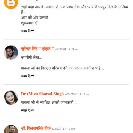
सही कहा आपने !पाबला जी एक साफ,नेक और प्यार से भरपूर दिल के मालिक
हैं |
आप को और उनको
शुभकामनाएँ!
जवाब दें
सुरेन्द्र सिंह " झंझट "
6/23/2011 8:39 am
उपयोगी लेख...
पाबला जी का विस्तृत परिचय देने का आभार रजनीश भाई ..
जवाब दें
Dr (Miss) Sharad Singh
6/23/2011 11:12 am
पाबला जी से संबंधित अच्छी जानकारी...
जवाब दें
डॉ. दिलबागसिंह विर्क
6/23/2011 1:12 pm