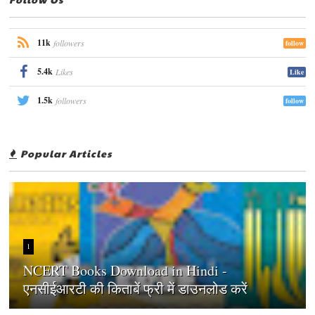
11k
followers
follow
5.4k
Likes
Like
1.5k
followers
follow
Popular Articles
1
NCERT Books Download in Hindi -
एनसीईआरटी की किताबें फ्री में डाउनलोड करें