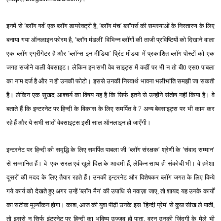
इनमें से
‘
ब्‍लॉग गर्व
’
एक ब्‍लॉग डायरेक्‍ट्री है,
‘
ब्‍लॉग मंच
’
ब्‍लॉगर्स की समस्‍याओं के निस्‍तारण के लिए
बनाया गया ऑनलाइन फोरम है,
‘
ब्‍लॉग मंडली
’
विभिन्‍न ब्‍लॉगों की ताजी प्रविष्टियों को दिखाने वाला
एक ब्‍लॉग एग्रीगेटर है और
‘
ब्‍लॉग्स इन मीडिया
’
प्रिंट मीडया में प्रकाशित ब्‍लॉग पोस्‍टों को एक
जगह सजोने वाली वेबसाइट। लेकिन इन सभी वेब साइट्स में कहीं पर भी न तो बी0 एस0 पाबला
का नाम दर्ज है और न ही उनकी फोटो। इससे उनकी निस्‍वार्थ भावना भलीभांति समझी जा सकती
है। लेकिन एक सुखद आश्‍चर्य का विषय यह है कि सिर्फ इतने से उन्‍होंने संतोष नहीं किया है। वे
बताते हैं कि इन्‍टरनेट पर हिन्‍दी के विकास के लिए समर्पित वे 7 अन्‍य बेवसाइट्स
पर भी काम कर
रहे हैं और ये सभी सातों वेबसाइट्स इसी साल ऑनलाइन हो जाएँगी।
इन्‍टरनेट पर हिन्‍दी की समृद्धि के लिए समर्पित पाबला जी
‘
ब्‍लॉग संरक्षक
’
श्रेणी के
‘
संवाद सम्‍मान
’
से सम्‍मानित हैं। वे एक सरल एवं खुले दिल के आदमी हैं, लेकिन साथ ही संकोची भी। वे हमेशा
दूसरों की मदद के लिए तैयार रहते हैं। उनकी इन्‍टरनेट और विशेषकर ब्‍लॉग जगत के लिए किये
गये कार्य को देखते हुए अगर उन्‍हें
‘
ब्‍लॉग मैन
’
की उपाधि से नवाज़ा जाए, तो शायद यह उनके कार्यों
का सटीक मूल्‍याँकन होगा। काश, आज की युवा पीढ़ी उनके इस
‘
हिन्‍दी प्रेम
’
से कुछ सीख ले पाती,
तो इससे न सिर्फ इंटरनेट पर हिन्‍दी का भविष्‍य उज्‍जव हो पाता, वरन उनकी जिंदगी के मेले भी