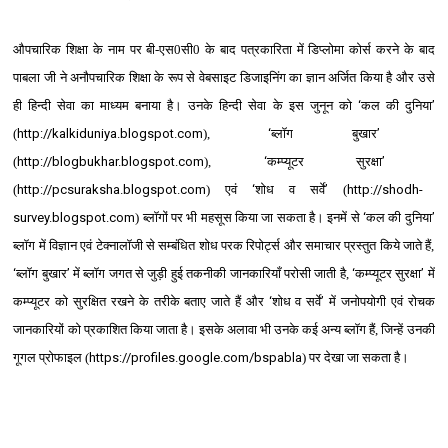
औपचारिक शिक्षा के नाम पर बी-एस0सी0 के बाद पत्रकारिता में डिप्‍लोमा कोर्स करने के बाद
पाबला जी ने अनौपचारिक शिक्षा के रूप से वेबसाइट डिजाइनिंग का ज्ञान अर्जित किया है और उसे
ही हिन्‍दी सेवा का माध्‍यम बनाया है। उनके हिन्‍दी सेवा के इस जुनून को
‘
कल की दुनिया
’
(
http://kalkiduniya.blogspot.com
),
‘
ब्‍लॉग बुखार
’
(
http://blogbukhar.blogspot.com
),
‘
कम्‍प्‍यूटर सुरक्षा
’
(
http://pcsuraksha.blogspot.com
) एवं
‘
शोध व सर्वे
’
(
http://shodh-
survey.blogspot.com
) ब्‍लॉगों पर भी महसूस किया जा सकता है। इनमें से
‘
कल की दुनिया
’
ब्‍लॉग में विज्ञान एवं टेक्‍नालॉजी से सम्‍बंधित शोध परक रिपोर्ट्स और समाचार प्रस्‍तुत किये जाते हैं,
‘
ब्‍लॉग बुखार
’
में ब्‍लॉग जगत से जुड़ी हुई तकनीकी जानकारियाँ परोसी जाती है,
‘
कम्‍प्‍यूटर सुरक्षा
’
में
कम्‍प्‍यूटर को सुरक्षित रखने के तरीके बताए जाते हैं और
‘
शोध व सर्वे
’
में जनोपयोगी एवं रोचक
जानकारियों को प्रकाशित किया जाता है। इसके अलावा भी उनके कई अन्‍य ब्‍लॉग हैं, जिन्‍हें उनकी
गूगल प्रोफाइल (
https://profiles.google.com/bspabla
) पर देखा जा सकता है।