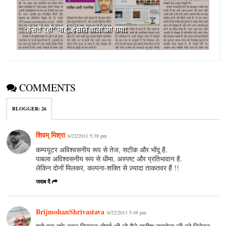
‘हंसते रहो’ भाई, हंसाने वाला आ गया!
COMMENTS
BLOGGER
:
26
शिवम् मिश्रा
6/22/2011 5:38 pm
कम्पयूटर अविश्वसनीय रूप से तेज, सटीक और भोंदू है.
पाबला अविश्वसनीय रूप से धीमा, अस्पष्ट और प्रतिभावान है.
लेकिन दोनों मिलकर, कल्पना-शक्ति से ज़्यादा ताकतवर हैं !!
जवाब दें
BrijmohanShrivastava
6/22/2011 5:48 pm