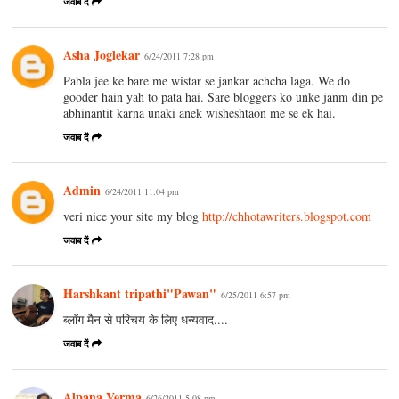
जवाब दें
Asha Joglekar
6/24/2011 7:28 pm
Pabla jee ke bare me wistar se jankar achcha laga. We do
gooder hain yah to pata hai. Sare bloggers ko unke janm din pe
abhinantit karna unaki anek wisheshtaon me se ek hai.
जवाब दें
Admin
6/24/2011 11:04 pm
veri nice your site my blog
http://chhotawriters.blogspot.com
जवाब दें
Harshkant tripathi"Pawan"
6/25/2011 6:57 pm
ब्लॉग मैन से परिचय के लिए धन्यवाद....
जवाब दें
Alpana Verma
6/26/2011 5:08 pm