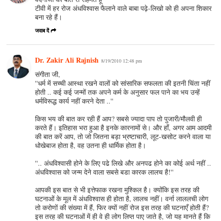
टीवी में हर रोज अंधविश्वास फैलाने वाले बाबा पढ़े-लिखो को ही अपना शिकार
बना रहे हैं।
जवाब दें
Dr. Zakir Ali Rajnish
8/19/2010 12:48 pm
संगीता जी,
''धर्म में सच्‍ची आस्‍था रखने वालों को सांसारिक सफलता की इतनी चिंता नहीं
होती .. कई कई जन्‍मों तक अपने कर्म के अनुसार फल पाने का भय उन्‍हें
धर्मविरूद्ध कार्य नहीं करने देता ..''
किस भय की बात कर रही हैं आप? सबसे ज्यादा पाप तो पुजारी/मौलवी ही
करते हैं। इतिहास भरा हुआ है इनके कारनामों से। और हाँ, अगर आम आदमी
की बात करें आप, तो जो जितना बड़ा भ्रष्टाचारी, लूट-खसोट करने वाला या
धोखेबाज होता है, वह उतना ही धार्मिक होता है।
''.. अंधविश्‍वासी होने के लिए पढे लिखे और अनपढ होने का कोई अर्थ नहीं ..
अंधविश्‍वास को जन्‍म देने वाला सबसे बडा कारक लालच है!''
आपकी इस बात से भी इत्तेफाक रखना मुश्किल है। क्योंकि इस तरह की
घटनाओं के मूल में अंधविश्वास ही होता है, लालच नहीं। वर्ना लाललची लोग
तो करोणों की संख्या में हैं, फिर क्यों नहीं रोज इस तरह की घटनाएँ होती हैं?
इस तरह की घटनाओं में ही वे ही लोग लिप्त पाए जाते है, जो यह मानते हैं कि