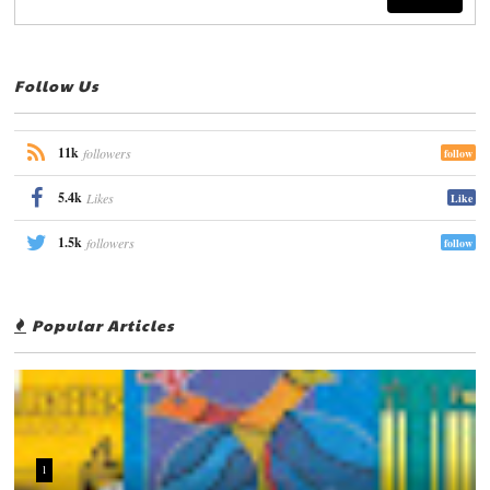
Follow Us
11k
followers
follow
5.4k
Likes
Like
1.5k
followers
follow
Popular Articles
1