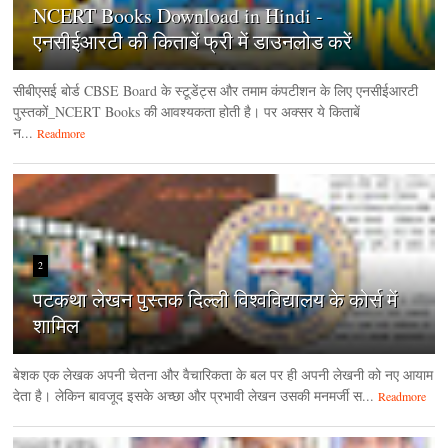
NCERT Books Download in Hindi -
एनसीईआरटी की किताबें फ्री में डाउनलोड करें
सीबीएसई बोर्ड CBSE Board के स्टूडेंट्स और तमाम कंपटीशन के लिए एनसीईआरटी
पुस्तकों_NCERT Books की आवश्यकता होती है। पर अक्सर ये किताबें
न...
Readmore
2
पटकथा लेखन पुस्तक दिल्ली विश्वविद्यालय के कोर्स में
शामिल
बेशक एक लेखक अपनी चेतना और वैचारिकता के बल पर ही अपनी लेखनी को नए आयाम
देता है। लेकिन बावजूद इसके अच्छा और प्रभावी लेखन उसकी मनमर्जी स...
Readmore