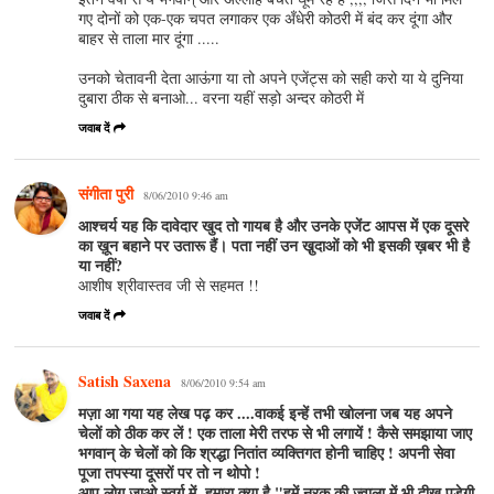
गए दोनों को एक-एक चपत लगाकर एक अँधेरी कोठरी में बंद कर दूंगा और
बाहर से ताला मार दूंगा .....
उनको चेतावनी देता आऊंगा या तो अपने एजेंट्स को सही करो या ये दुनिया
दुबारा ठीक से बनाओ... वरना यहीं सड़ो अन्दर कोठरी में
जवाब दें
संगीता पुरी
8/06/2010 9:46 am
आश्चर्य यह कि दावेदार खुद तो गायब है और उनके एजेंट आपस में एक दूसरे
का ख़ून बहाने पर उतारू हैं। पता नहीं उन खु़दाओं को भी इसकी ख़बर भी है
या नहीं?
आशीष श्रीवास्‍तव जी से सहमत !!
जवाब दें
Satish Saxena
8/06/2010 9:54 am
मज़ा आ गया यह लेख पढ़ कर ....वाकई इन्हें तभी खोलना जब यह अपने
चेलों को ठीक कर लें ! एक ताला मेरी तरफ से भी लगायें ! कैसे समझाया जाए
भगवान् के चेलों को कि श्रद्धा नितांत व्यक्तिगत होनी चाहिए ! अपनी सेवा
पूजा तपस्या दूसरों पर तो न थोपो !
आप लोग जाओ स्वर्ग में, हमारा क्या है "हमें नरक की ज्वाला में भी दीख पड़ेगी