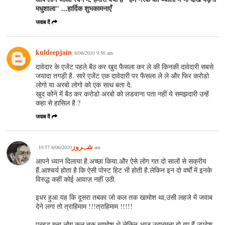
मधुशाला" ...हार्दिक शुभकामनाएँ
जवाब दें
kuldeepjain
8/06/2010 9:56 am
दावेदार के एजेंट पहले बैठ कर खुद फैसला कर ले की किनकी दावेदारी सबसे
जयादा तगड़ी है. सारे एजेंट एक दावेदारी पर फैसला ले ले और फिर करोडो
लोगो या अरबो लोगो को एक साथ बता दे.
खुद कोने में बैठ कर करोडो अरबो को लडवाना पता नहीं ये समझदारी उन्हें
कहा से हासिल है ?
जवाब दें
شہروز
8/06/2010 10:57 am
आपने ध्यान दिलाया है.अच्छा किया.और ऐसे लोग गत दो सालों से सक्रीय
हैं.आश्चर्य होता है कि ऐसी पोस्ट हिट भी होती है.लेकिन इन दो वर्षों में इनके
विरुद्ध कहीं कोई आवाज़ नहीं उठी.
इधर हुआ यह कि दूसरा तबका जो कल तक खामोश था,उसी लहजे में जवाब
देने लगा तो त्राहिमाम !!!त्राहिमाम !!!!!
प्रबुद्ध मना लोग कल तक खामोश थे.लेकिन आज उदारमना हो गए हैं.उपदेश