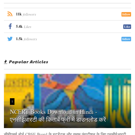
11k
followers
follow
5.4k
Likes
Like
1.5k
followers
follow
Popular Articles
1
NCERT Books Download in Hindi -
एनसीईआरटी की किताबें फ्री में डाउनलोड करें
सीबीएसई बोर्ड CBSE Board के स्टूडेंट्स और तमाम कंपटीशन के लिए एनसीईआरटी