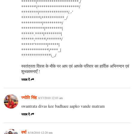
*******|********************,/
*******\********************/
********|**************/.-'
*********\***********_/
**********|*********/
***********|********|
******.****|********|
******;*****\*******/
******'******|*****|
*************\****_|
**************\_,/
स्वतंत्रता दिवस के मौके पर आप एवं आपके परिवार का हार्दिक अभिनन्दन एवं
शुभकामनाएँ !
जवाब दें
ज्योति सिंह
8/17/2010 12:03 am
swantrata divas kee badhaee aapko vande matram
जवाब दें
वर्षा
8/18/2010 12:20 pm