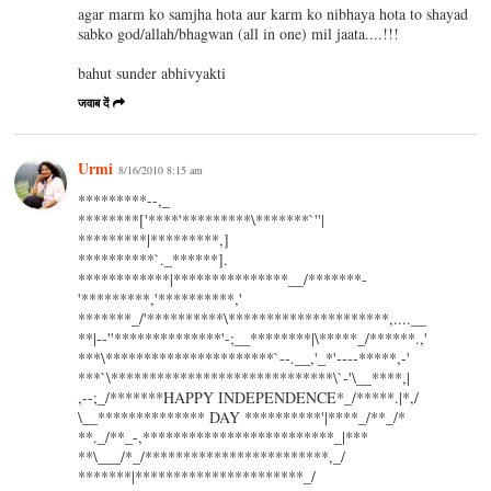
agar marm ko samjha hota aur karm ko nibhaya hota to shayad
sabko god/allah/bhagwan (all in one) mil jaata....!!!
bahut sunder abhivyakti
जवाब दें
Urmi
8/16/2010 8:15 am
*********--,_
********['****'*********\*******`''|
*********|*********,]
**********`._******].
************|***************__/*******-
'*********,'**********,'
*******_/'**********\*********************,....__
**|--''**************'-;__********|\*****_/******.,'
***\**********************`--.__,'_*'----*****,-'
***`\*****************************\`-'\__****,|
,--;_/*******HAPPY INDEPENDENCE*_/*****.|*,/
\__************** DAY **********'|****_/**_/*
**._/**_-,*************************_|***
**\___/*_/************************,_/
*******|**********************_/