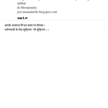
aabhar
dr.bhoopendra
jeevansandarbh.blogspot.com
जवाब दें
आपके अल्‍फ़ाज़ देंगे हर क़दम पर हौसला।
ज़र्रानवाज़ी के लिए शुक्रिया! जी शुक्रिया।।