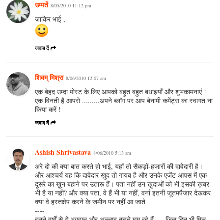
उम्मतें
8/05/2010 11:12 pm
ज़ाकिर भाई ,
जवाब दें
शिवम् मिश्रा
8/06/2010 12:07 am
एक बेहद उम्दा पोस्ट के लिए आपको बहुत बहुत बधाइयाँ और शुभकामनाएं !
एक विनती है आपसे .........अपने ब्लॉग पर आप बेनामी कमेंट्स का स्वागत ना
किया करें !
जवाब दें
Ashish Shrivastava
8/06/2010 5:13 am
अरे दो की क्या बात करते हो भाई, यहाँ तो सैकड़ों-हजारों की दावेदारी है।
और आश्चर्य यह कि दावेदार खुद तो गायब है और उनके एजेंट आपस में एक
दूसरे का ख़ून बहाने पर उतारू हैं। पता नहीं उन खु़दाओं को भी इसकी ख़बर
भी है या नहीं? और क्या पता, वे हैं भी या नहीं, वर्ना इतनी जूतमपैजार देखकर
क्या वे हस्तक्षेप करने के जमीन पर नहीं आ जाते
----
इतने वर्षों से ये भगवान् और अल्लाह बचते घूम रहे हैं ,,,, जिस दिन भी मिल