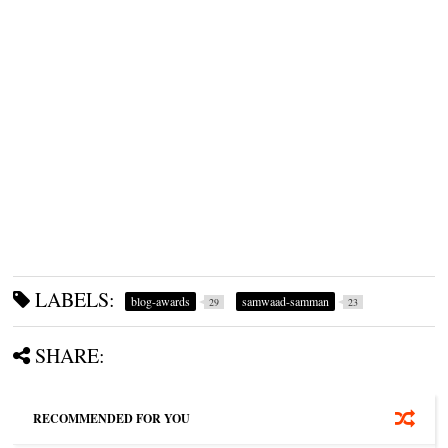
LABELS:
blog-awards
samwaad-samman
29
23
SHARE:
RECOMMENDED FOR YOU