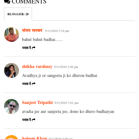
COMMENTS
BLOGGER
:
28
संजय भास्‍कर
5/11/2010 2:10 pm
bahut bahut badhai......
जवाब दें
shikha varshney
5/11/2010 2:46 pm
Avadhya ji or sangeeta ji ko dheron badhai.
जवाब दें
Sanjeet Tripathi
5/11/2010 3:01 pm
avadia jee aur sanjeeta jee, dono ko dhero badhaiyan
जवाब दें
Saleem Khan
5/11/2010 3:08 pm