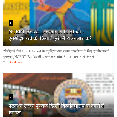
1
NCERT Books Download in Hindi -
एनसीईआरटी की किताबें फ्री में डाउनलोड करें
सीबीएसई बोर्ड CBSE Board के स्टूडेंट्स और तमाम कंपटीशन के लिए एनसीईआरटी
पुस्तकों_NCERT Books की आवश्यकता होती है। पर अक्सर ये किताबें
न...
Readmore
2
पटकथा लेखन पुस्तक दिल्ली विश्वविद्यालय के कोर्स में
शामिल