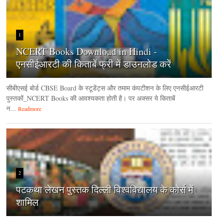
1
NCERT Books Download in Hindi -
एनसीईआरटी की किताबें फ्री में डाउनलोड करें
सीबीएसई बोर्ड CBSE Board के स्टूडेंट्स और तमाम कंपटीशन के लिए एनसीईआरटी
पुस्तकों_NCERT Books की आवश्यकता होती है। पर अक्सर ये किताबें
न...
Readmore
2
पटकथा लेखन पुस्तक दिल्ली विश्वविद्यालय के कोर्स में
शामिल