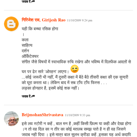
जवाब दें
गिरिजेश राव, Girijesh Rao
11/10/2009 9:24 pm
यही कि बच्चा रसिक होगा
।
कला
साहित्य
दर्शन
ऑर्किटेक्चर
संगीत जैसे विषयों में स्वाभाविक रुचि रखेगा और भविष्य में दिलफेंक आदतों से
घर पर ढेर सारे 'ओरहन' लाएगा।
...कोई जरूरी भी नहीं, मैं दूसरी कक्षा में बैठे बैठे तीसरी कक्षा की एक सुन्दरी
को घूरा करता था। लेकिन बाद में सब टाँय टाँय फिस्स . . .
लड़का होनहार है, इसमें कोई शक नहीं।
जवाब दें
BrijmohanShrivastava
11/10/2009 9:33 pm
इसे लव स्टोरी न कहें , बाल मन है ,कहीं किसी फ़िल्म या कही और देखा होगा
।न तो वह दिल का न तीर का कोई मतलब समझ पाते है न ही वह जिसने
जवाब नही दिया । इसे मात्र बाल सुलभ क्रीडा कहें ,इसका यह अर्थ कदापि