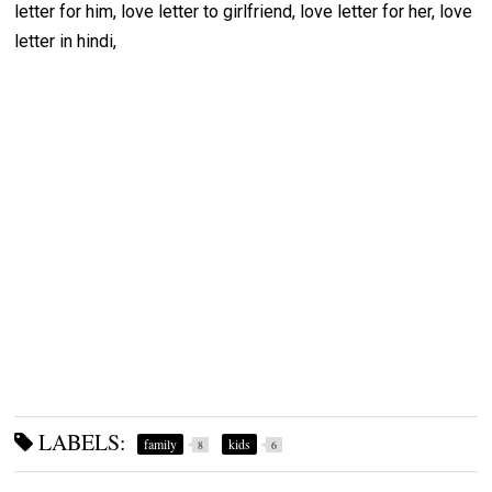
letter for him, love letter to girlfriend, love letter for her, love
letter in hindi,
LABELS:
family
kids
8
6