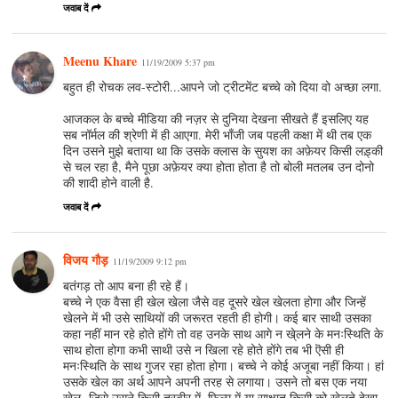
जवाब दें
Meenu Khare
11/19/2009 5:37 pm
बहुत ही रोचक लव-स्टोरी...आपने जो ट्रीटमेंट बच्चे को दिया वो अच्छा लगा.
आजकल के बच्चे मीडिया की नज़र से दुनिया देखना सीखते हैं इसलिए यह
सब नॉर्मल की श्रेणी में ही आएगा. मेरी भाँजी जब पहली कक्षा में थी तब एक
दिन उसने मुझे बताया था कि उसके क्लास के सुयश का अफ़ेयर किसी लड़्की
से चल रहा है, मैने पूछा अफ़ेयर क्या होता होता है तो बोली मतलब उन दोनो
की शादी होने वाली है.
जवाब दें
विजय गौड़
11/19/2009 9:12 pm
बतंगड़ तो आप बना ही रहे हैं।
बच्चे ने एक वैसा ही खेल खेला जैसे वह दूसरे खेल खेलता होगा और जिन्हें
खेलने में भी उसे साथियों की जरूरत रहती ही होगी। कई बार साथी उसका
कहा नहीं मान रहे होते होंगे तो वह उनके साथ आगे न खे्लने के मनःस्थिति के
साथ होता होगा कभी साथी उसे न खिला रहे होते होंगे तब भी ऎसी ही
मनःस्थिति के साथ गुजर रहा होता होगा। बच्चे ने कोई अजूबा नहीं किया। हां
उसके खेल का अर्थ आपने अपनी तरह से लगाया। उसने तो बस एक नया
खेल- जिसे उसने किसी तस्वीर में, फ़िल्म में या साक्षात किसी को खेलते देखा